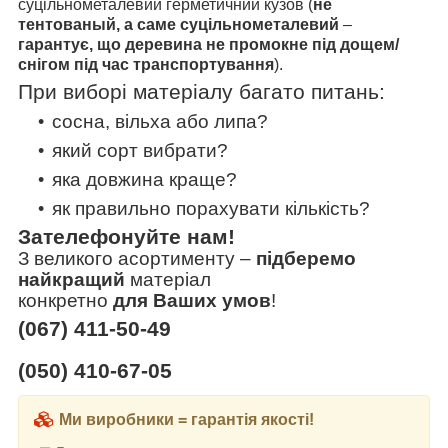
суцільнометалевий герметичний кузов (
не
тентованый, а саме суцільнометалевий
–
гарантує, що
деревина не промокне
під дощем/
снігом
під час транспортування
).
При виборі матеріалу багато питань:
сосна, вільха або липа?
який сорт вибрати?
яка довжина краще?
як правильно порахувати кількість?
Зателефонуйте нам!
З великого асортименту
–
підберемо
найкращий
матеріал
конкретно
для Ваших умов
!
(067) 411-50-49
(050) 410-67-05
Ми виробники = гарантія якості!