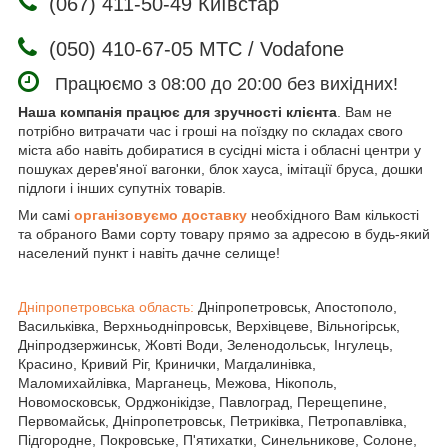
(067) 411-50-49 Київстар
(050) 410-67-05 МТС / Vodafone
Працюємо з 08:00 до 20:00 без вихідних!
Наша компанія працює для зручності клієнта
. Вам не
потрібно витрачати час і гроші на поїздку по складах свого
міста або навіть добиратися в сусідні міста і обласні центри у
пошуках дерев'яної вагонки, блок хауса, імітації бруса, дошки
підлоги і інших супутніх товарів.
Ми самі
організовуємо доставку
необхідного Вам кількості
та обраного Вами сорту товару прямо за адресою в будь-який
населений пункт і навіть дачне селище!
Дніпропетровська область:
Дніпропетровськ, Апостополо,
Васильківка, Верхньодніпровськ, Верхівцеве, Вільногірськ,
Дніпродзержинськ, Жовті Води, Зеленодольськ, Інгулець,
Красино, Кривий Ріг, Кринички, Магдалинівка,
Маломихайлівка, Марганець, Межова, Нікополь,
Новомосковськ, Орджонікідзе, Павлоград, Перещепине,
Первомайськ, Дніпропетровськ, Петриківка, Петропавлівка,
Підгородне, Покровське, П'ятихатки, Синельникове, Солоне,