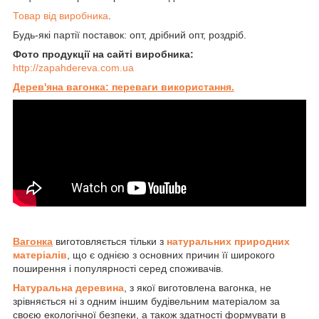
Товар від виробника
.
Будь-які партії поставок: опт, дрібний опт, роздріб.
Фото продукції на сайті виробника:
http://zapahdereva.com.ua
Дерев'яна вагонка: переваги використання.
Вагонка
виготовляється тільки з
натуральних природних
матеріалів
, що є однією з основних причин її широкого
поширення і популярності серед споживачів.
Натуральна деревина
, з якої виготовлена вагонка, не
зрівняється ні з одним іншим будівельним матеріалом за
своєю екологічної безпеки, а також здатності формувати в