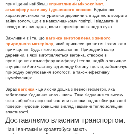
приміщенні найбільш
сприятливий мікроклімат
,
атмосферу затишку і душевного спокою
. Відмінною
характеристикою натуральної деревини є її здатність вбирати
зайву вологу, що є в навколишньому повітрі, і віддавати її
назад в тих випадках, коли в приміщенні занадто сухо.
Важливим є і те, що
вагонка виготовлена з живого
природного матеріалу
, який привнесе цю життя і затишок в
приміщення будь-якого призначення. Природний колір
деревини, з якої виготовляється вагонка, створює в
приміщеннях атмосферу комфорту і тепла, надійно захищає
внутрішню його частину від холоду бетону і цегли, забезпечує
природну регулювання вологості, а також ефективну
шумоізоляцію.
Зараз
вагонка
- це якісна дошка з певної геометрії, яка
забезпечує з'єднання «паз - шип». Таке з'єднання та високу
якість обробки лицьової частини вагонки надає облицьованої
поверхні чудовий зовнішній вигляд і відмінні теплоізоляційні
властивості.
Доставляємо власним транспортом.
Наші вантажні мікроавтобуси мають