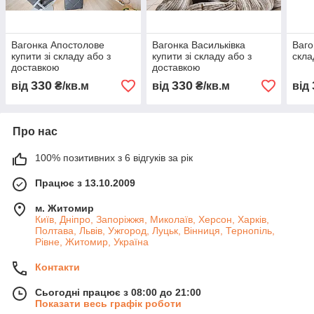
Вагонка Апостолове
Вагонка Васильківка
Ваго
купити зі складу або з
купити зі складу або з
скла
доставкою
доставкою
330
330
від
₴/кв.м
від
₴/кв.м
від
Про нас
100% позитивних з 6 відгуків за рік
Працює з 13.10.2009
м. Житомир
Київ, Дніпро, Запоріжжя, Миколаїв, Херсон, Харків,
Полтава, Львів, Ужгород, Луцьк, Вінниця, Тернопіль,
Рівне, Житомир, Україна
Контакти
Сьогодні працює з 08:00 до 21:00
Показати весь графік роботи