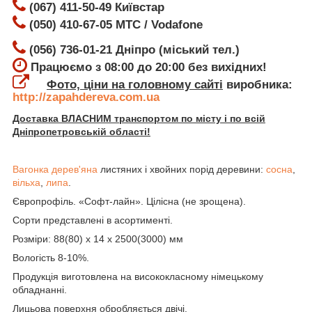
(067) 411-50-49 Київстар
(050) 410-67-05 МТС / Vodafone
(056) 736-01-21 Дніпро (міський тел.)
Працюємо з 08:00 до 20:00 без вихідних!
Фото, ціни на головному сайті
виробника:
http://zapahdereva.com.ua
Доставка ВЛАСНИМ транспортом по місту і по всій
Дніпропетровській області!
Вагонка дерев'яна
листяних і хвойних порід деревини:
сосна
,
вільха
,
липа
.
Європрофіль. «Софт-лайн». Цілісна (не зрощена).
Сорти представлені в асортименті.
Розміри: 88(80) х 14 х 2500(3000) мм
Вологість 8-10%.
Продукція виготовлена на висококласному німецькому
обладнанні.
Лицьова поверхня обробляється двічі.