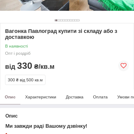
Вагонка Павлоград купити зі складу або з
доставкою
В наявності
Опт і роздріб
330
від
₴/кв.м
300 ₴
від 500 кв.м
Опис
Характеристики
Доставка
Оплата
Умови п
Опис
Ми завжди раді Вашому дзвінку!