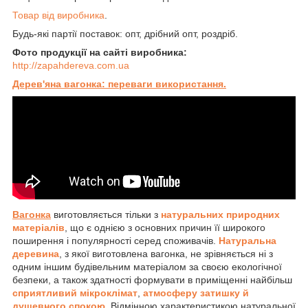
Товар від виробника
.
Будь-які партії поставок: опт, дрібний опт, роздріб.
Фото продукції на сайті виробника:
http://zapahdereva.com.ua
Дерев'яна вагонка: переваги використання.
Вагонка
виготовляється тільки з
натуральних природних
матеріалів
, що є однією з основних причин її широкого
поширення і популярності серед споживачів.
Натуральна
деревина
, з якої виготовлена вагонка, не зрівняється ні з
одним іншим будівельним матеріалом за своєю екологічної
безпеки, а також здатності формувати в приміщенні найбільш
сприятливий мікроклімат
,
атмосферу затишку й
душевного спокою
. Відмінною характеристикою натуральної