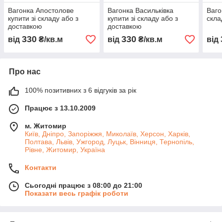
Вагонка Апостолове
Вагонка Васильківка
Ваго
купити зі складу або з
купити зі складу або з
скла
доставкою
доставкою
330
330
від
₴/кв.м
від
₴/кв.м
від
Про нас
100% позитивних з 6 відгуків за рік
Працює з 13.10.2009
м. Житомир
Київ, Дніпро, Запоріжжя, Миколаїв, Херсон, Харків,
Полтава, Львів, Ужгород, Луцьк, Вінниця, Тернопіль,
Рівне, Житомир, Україна
Контакти
Сьогодні працює з 08:00 до 21:00
Показати весь графік роботи