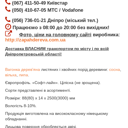
(067) 411-50-49 Київстар
(050) 410-67-05 МТС / Vodafone
(056) 736-01-21 Дніпро (міський тел.)
Працюємо з 08:00 до 20:00 без вихідних!
Фото, ціни на головному сайті
виробника:
http://zapahdereva.com.ua
Доставка ВЛАСНИМ транспортом по місту і по всій
Дніпропетровській області!
Вагонка дерев'яна
листяних і хвойних порід деревини:
сосна
,
вільха
,
липа
.
Європрофіль. «Софт-лайн». Цілісна (не зрощена).
Сорти представлені в асортименті.
Розміри: 88(80) х 14 х 2500(3000) мм
Вологість 8-10%.
Продукція виготовлена на висококласному німецькому
обладнанні.
Лицьова поверхня обробляється двічі.