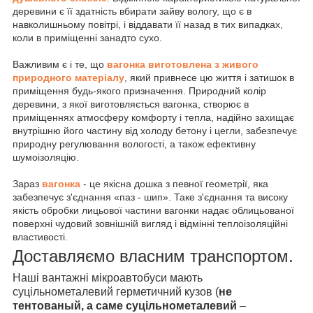
деревини є її здатність вбирати зайву вологу, що є в
навколишньому повітрі, і віддавати її назад в тих випадках,
коли в приміщенні занадто сухо.
Важливим є і те, що
вагонка виготовлена з живого
природного матеріалу
, який привнесе цю життя і затишок в
приміщення будь-якого призначення. Природний колір
деревини, з якої виготовляється вагонка, створює в
приміщеннях атмосферу комфорту і тепла, надійно захищає
внутрішню його частину від холоду бетону і цегли, забезпечує
природну регулювання вологості, а також ефективну
шумоізоляцію.
Зараз
вагонка
- це якісна дошка з певної геометрії, яка
забезпечує з'єднання «паз - шип». Таке з'єднання та високу
якість обробки лицьової частини вагонки надає облицьованої
поверхні чудовий зовнішній вигляд і відмінні теплоізоляційні
властивості.
Доставляємо власним транспортом.
Наші вантажні мікроавтобуси мають
суцільнометалевий герметичний кузов (
не
тентованый, а саме суцільнометалевий
–