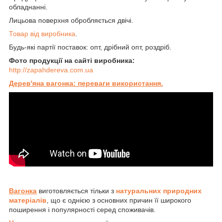
обладнанні.
Лицьова поверхня обробляється двічі.
Товар від виробника
.
Будь-які партії поставок: опт, дрібний опт, роздріб.
Фото продукції на сайті виробника:
http://zapahdereva.com.ua
Дерев'яна вагонка: переваги використання.
Вагонка
виготовляється тільки з
натуральних природних
матеріалів
, що є однією з основних причин її широкого
поширення і популярності серед споживачів.