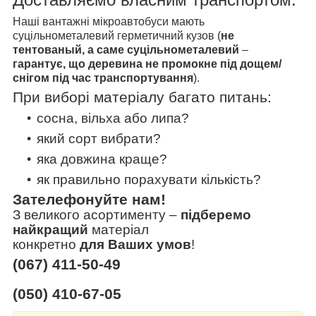
Наші вантажні мікроавтобуси мають
суцільнометалевий герметичний кузов (
не
тентованый, а саме суцільнометалевий
–
гарантує, що
деревина не промокне
під дощем/
снігом
під час транспортування
).
При виборі матеріалу багато питань:
сосна, вільха або липа?
який сорт вибрати?
яка довжина краще?
як правильно порахувати кількість?
Зателефонуйте нам!
З великого асортименту
–
підберемо
найкращий
матеріал
конкретно
для Ваших умов
!
(067) 411-50-49
(050) 410-67-05