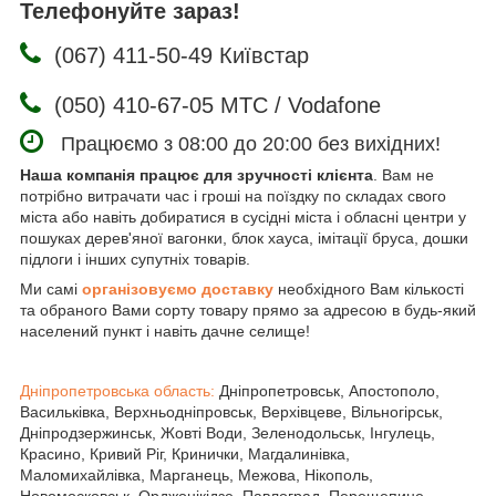
Телефонуйте зараз!
(067) 411-50-49 Київстар
(050) 410-67-05 МТС / Vodafone
Працюємо з 08:00 до 20:00 без вихідних!
Наша компанія працює для зручності клієнта
. Вам не
потрібно витрачати час і гроші на поїздку по складах свого
міста або навіть добиратися в сусідні міста і обласні центри у
пошуках дерев'яної вагонки, блок хауса, імітації бруса, дошки
підлоги і інших супутніх товарів.
Ми самі
організовуємо доставку
необхідного Вам кількості
та обраного Вами сорту товару прямо за адресою в будь-який
населений пункт і навіть дачне селище!
Дніпропетровська область:
Дніпропетровськ, Апостополо,
Васильківка, Верхньодніпровськ, Верхівцеве, Вільногірськ,
Дніпродзержинськ, Жовті Води, Зеленодольськ, Інгулець,
Красино, Кривий Ріг, Кринички, Магдалинівка,
Маломихайлівка, Марганець, Межова, Нікополь,