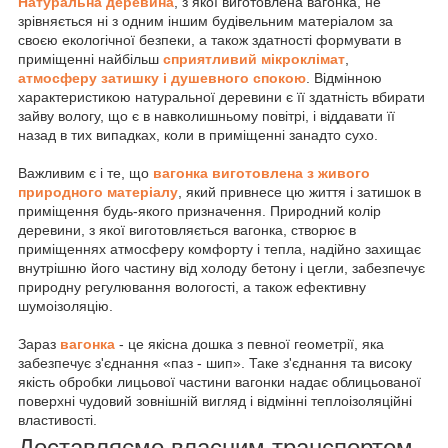
Натуральна деревина
, з якої виготовлена вагонка, не
зрівняється ні з одним іншим будівельним матеріалом за
своєю екологічної безпеки, а також здатності формувати в
приміщенні найбільш
сприятливий мікроклімат
,
атмосферу затишку і душевного спокою
. Відмінною
характеристикою натуральної деревини є її здатність вбирати
зайву вологу, що є в навколишньому повітрі, і віддавати її
назад в тих випадках, коли в приміщенні занадто сухо.
Важливим є і те, що
вагонка виготовлена з живого
природного матеріалу
, який привнесе цю життя і затишок в
приміщення будь-якого призначення. Природний колір
деревини, з якої виготовляється вагонка, створює в
приміщеннях атмосферу комфорту і тепла, надійно захищає
внутрішню його частину від холоду бетону і цегли, забезпечує
природну регулювання вологості, а також ефективну
шумоізоляцію.
Зараз
вагонка
- це якісна дошка з певної геометрії, яка
забезпечує з'єднання «паз - шип». Таке з'єднання та високу
якість обробки лицьової частини вагонки надає облицьованої
поверхні чудовий зовнішній вигляд і відмінні теплоізоляційні
властивості.
Доставляємо власним транспортом.