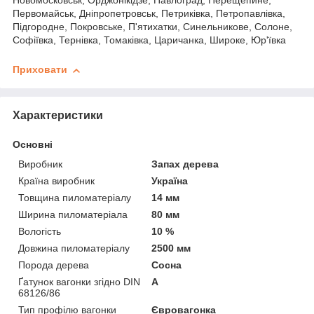
Новомосковськ, Орджонікідзе, Павлоград, Перещепине,
Первомайськ, Дніпропетровськ, Петриківка, Петропавлівка,
Підгородне, Покровське, П'ятихатки, Синельникове, Солоне,
Софіївка, Тернівка, Томаківка, Царичанка, Широке, Юр'ївка
Приховати
Характеристики
Основні
Виробник
Запах дерева
Країна виробник
Україна
Товщина пиломатеріалу
14 мм
Ширина пиломатеріала
80 мм
Вологість
10 %
Довжина пиломатеріалу
2500 мм
Порода дерева
Сосна
Ґатунок вагонки згідно DIN
А
68126/86
Тип профілю вагонки
Євровагонка