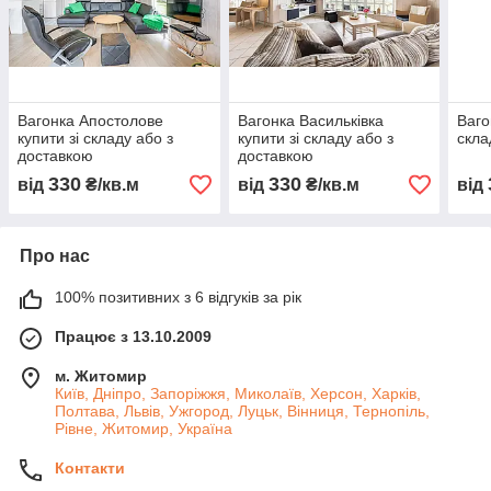
Вагонка Апостолове
Вагонка Васильківка
Ваго
купити зі складу або з
купити зі складу або з
скла
доставкою
доставкою
330
330
від
₴/кв.м
від
₴/кв.м
від
Про нас
100% позитивних з 6 відгуків за рік
Працює з 13.10.2009
м. Житомир
Київ, Дніпро, Запоріжжя, Миколаїв, Херсон, Харків,
Полтава, Львів, Ужгород, Луцьк, Вінниця, Тернопіль,
Рівне, Житомир, Україна
Контакти