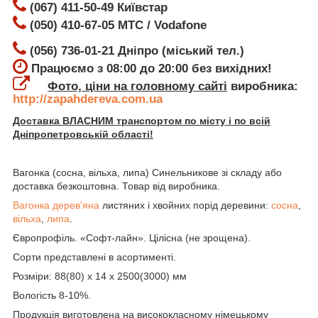
(067) 411-50-49 Київстар
(050) 410-67-05 МТС / Vodafone
(056) 736-01-21 Дніпро (міський тел.)
Працюємо з 08:00 до 20:00 без вихідних!
Фото, ціни на головному сайті
виробника:
http://zapahdereva.com.ua
Доставка ВЛАСНИМ транспортом по місту і по всій
Дніпропетровській області!
Вагонка (сосна, вільха, липа) Синельникове зі складу або
доставка безкоштовна. Товар від виробника.
Вагонка дерев'яна
листяних і хвойних порід деревини:
сосна
,
вільха
,
липа
.
Європрофіль. «Софт-лайн». Цілісна (не зрощена).
Сорти представлені в асортименті.
Розміри: 88(80) х 14 х 2500(3000) мм
Вологість 8-10%.
Продукція виготовлена на висококласному німецькому