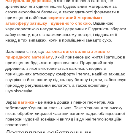
Натуральна деревина
, з якої виготовлена вагонка, не
зрівняється ні з одним іншим будівельним матеріалом за
своєю екологічної безпеки, а також здатності формувати в
приміщенні найбільш
сприятливий мікроклімат
,
атмосферу затишку і душевного спокою
. Відмінною
характеристикою натуральної деревини є її здатність вбирати
зайву вологу, що є в навколишньому повітрі, і віддавати її
назад в тих випадках, коли в приміщенні занадто сухо.
Важливим є і те, що
вагонка виготовлена з живого
природного матеріалу
, який привнесе цю життя і затишок в
приміщення будь-якого призначення. Природний колір
деревини, з якої виготовляється вагонка, створює в
приміщеннях атмосферу комфорту і тепла, надійно захищає
внутрішню його частину від холоду бетону і цегли, забезпечує
природну регулювання вологості, а також ефективну
шумоізоляцію.
Зараз
вагонка
- це якісна дошка з певної геометрії, яка
забезпечує з'єднання «паз - шип». Таке з'єднання та високу
якість обробки лицьової частини вагонки надає облицьованої
поверхні чудовий зовнішній вигляд і відмінні теплоізоляційні
властивості.
Доставляем собственным