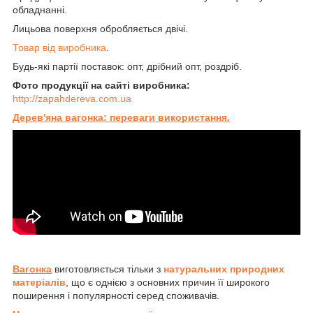
обладнанні.
Лицьова поверхня обробляється двічі.
Товар від виробника
.
Будь-які партії поставок: опт, дрібний опт, роздріб.
Фото продукції на сайті виробника:
http://zapahdereva.com.ua
Дерев'яна вагонка: переваги використання.
Вагонка
виготовляється тільки з
натуральних природних
матеріалів
, що є однією з основних причин її широкого
поширення і популярності серед споживачів.