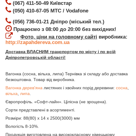
(067) 411-50-49 Київстар
(050) 410-67-05 МТС / Vodafone
(056) 736-01-21 Дніпро (міський тел.)
Працюємо з 08:00 до 20:00 без вихідних!
Фото, ціни на головному сайті
виробника:
http://zapahdereva.com.ua
Доставка ВЛАСНИМ транспортом по місту і по всій
Дніпропетровській області!
Вагонка (сосна, вільха, липа) Тернівка зі складу або доставка
безкоштовна. Товар від виробника.
Вагонка дерев'яна
листяних і хвойних порід деревини:
сосна
,
вільха
,
липа
.
Європрофіль. «Софт-лайн». Цілісна (не зрощена).
Сорти представлені в асортименті.
Розміри: 88(80) х 14 х 2500(3000) мм
Вологість 8-10%.
Продукція виготовлена на висококласному німецькому