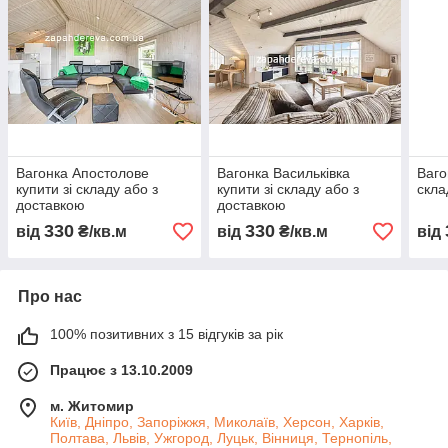
Вагонка Апостолове
Вагонка Васильківка
Ваго
купити зі складу або з
купити зі складу або з
скла
доставкою
доставкою
330
330
від
₴/кв.м
від
₴/кв.м
від
Про нас
100% позитивних з 15 відгуків за рік
Працює з 13.10.2009
м. Житомир
Київ, Дніпро, Запоріжжя, Миколаїв, Херсон, Харків,
Полтава, Львів, Ужгород, Луцьк, Вінниця, Тернопіль,