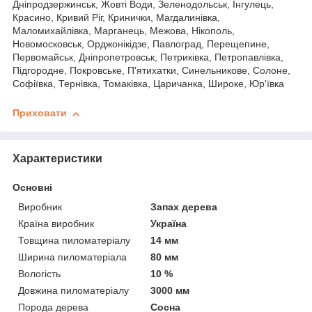
Дніпродзержинськ, Жовті Води, Зеленодольськ, Інгулець,
Красино, Кривий Ріг, Кринички, Магдалинівка,
Маломихайлівка, Марганець, Межова, Нікополь,
Новомосковськ, Орджонікідзе, Павлоград, Перещепине,
Первомайськ, Дніпропетровськ, Петриківка, Петропавлівка,
Підгородне, Покровське, П'ятихатки, Синельникове, Солоне,
Софіївка, Тернівка, Томаківка, Царичанка, Широке, Юр'ївка
Приховати
Характеристики
Основні
Виробник
Запах дерева
Країна виробник
Україна
Товщина пиломатеріалу
14 мм
Ширина пиломатеріала
80 мм
Вологість
10 %
Довжина пиломатеріалу
3000 мм
Порода дерева
Сосна