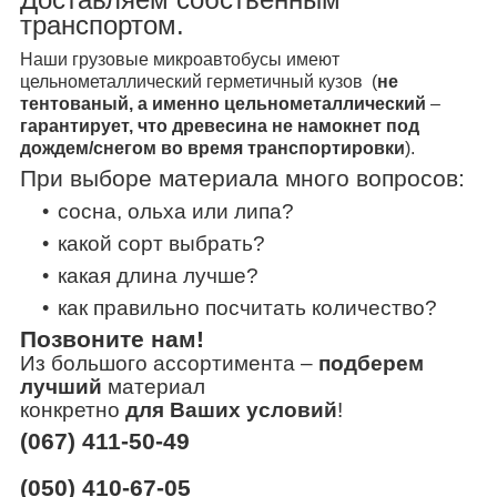
транспортом.
Наши грузовые микроавтобусы имеют
цельнометаллический герметичный кузов (
не
тентованый, а именно цельнометаллический
–
гарантирует, что
древесина не намокнет
под
дождем/снегом
во время транспортировки
).
При выборе материала много вопросов:
сосна, ольха или липа?
какой сорт выбрать?
какая длина лучше?
как правильно посчитать количество?
Позвоните нам!
Из большого ассортимента
–
подберем
лучший
материал
конкретно
для Ваших условий
!
(067) 411-50-49
(050) 410-67-05