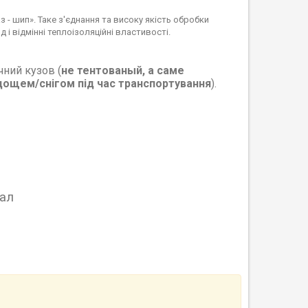
аз - шип». Таке з'єднання та високу якість обробки
і відмінні теплоізоляційні властивості.
ний кузов (
не тентованый, а саме
дощем/снігом
під час транспортування
).
ал