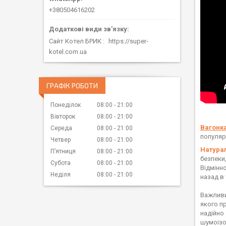
+380504616202
Сайт Котел БРИК
https://super-
kotel.com.ua
ГРАФІК РОБОТИ
Понеділок
08:00
21:00
Вівторок
08:00
21:00
Вагонк
Середа
08:00
21:00
популяр
Четвер
08:00
21:00
Натура
Пʼятниця
08:00
21:00
безпеки
Субота
08:00
21:00
Відмінно
Неділя
08:00
21:00
назад в 
Важливи
якого п
надійно
шумоізо