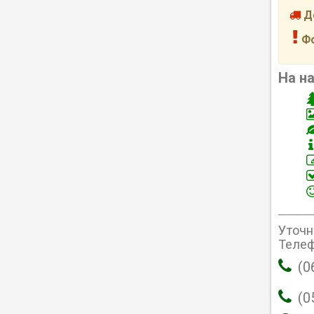
До
Фо
На н
________
Уточн
Телеф
(0
(0