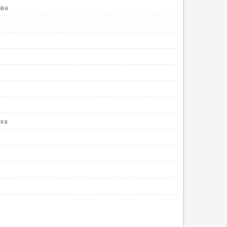
ева
нка