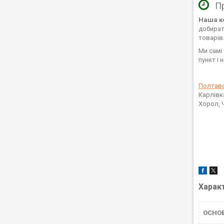
Пр
Наша ко
добирати
товарів
Ми самі
пункт і 
Полтавс
Карлівк
Хорол, 
Харак
ОСНО