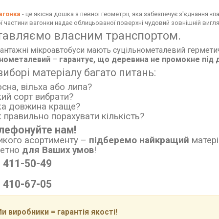
агонка
- це якісна дошка з певної геометрії, яка забезпечує з'єднання «п
ї частини вагонки надає облицьованої поверхні чудовий зовнішній вигляд 
тавляємо власним транспортом.
антажні мікроавтобуси мають суцільнометалевий герметич
ьнометалевий
–
гарантує, що
деревина не промокне
під 
виборі матеріалу багато питань:
осна, вільха або липа?
кий сорт вибрати?
ка довжина краще?
к правильно порахувати кількість?
лефонуйте нам!
икого асортименту
–
підберемо найкращий
матері
ретно
для Ваших умов
!
) 411-50-49
) 410-67-05
и виробники = гарантія якості!