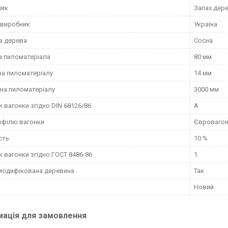
ник
Запах дер
 виробник
Україна
а дерева
Сосна
 пиломатеріала
80 мм
а пиломатеріалу
14 мм
на пиломатеріалу
3000 мм
к вагонки згідно DIN 68126/86
А
офілю вагонки
Євроваго
сть
10 %
к вагонки згідно ГОСТ 8486-86
1
модифікована деревина
Так
Новий
мація для замовлення