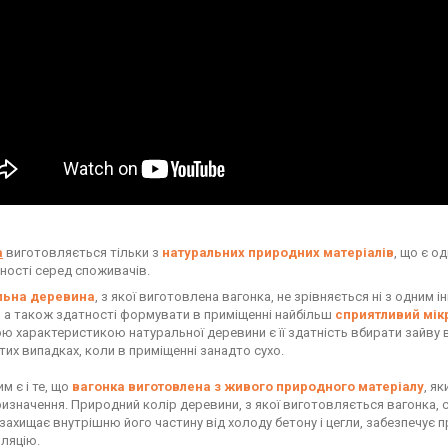
а
виготовляється тільки з
натуральних природних матеріалів
, що є о
ності серед споживачів.
льна деревина
, з якої виготовлена вагонка, не зрівняється ні з одним
, а також здатності формувати в приміщенні найбільш
сприятливий мік
ю характеристикою натуральної деревини є її здатність вбирати зайву во
тих випадках, коли в приміщенні занадто сухо.
м є і те, що
вагонка виготовлена з живого природного матеріалу
, я
ризначення. Природний колір деревини, з якої виготовляється вагонка,
 захищає внутрішню його частину від холоду бетону і цегли, забезпечує
ляцію.