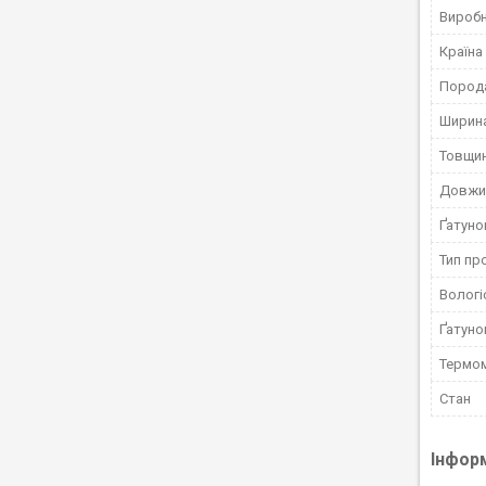
Вироб
Країна
Пород
Ширина
Товщин
Довжи
Ґатуно
Тип пр
Вологі
Ґатуно
Термо
Стан
Інфор