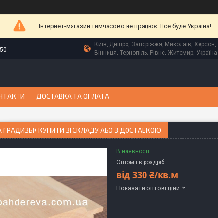
Інтернет-магазин тимчасово не працює. Все буде Україна!
Київ, Дніпро, Запоріжжя, Миколаїв, Херсон, 
-50
Вінниця, Тернопіль, Рівне, Житомир, Україна
НТАКТИ
ДОСТАВКА ТА ОПЛАТА
 ГРАДИЗЬК КУПИТИ ЗІ СКЛАДУ АБО З ДОСТАВКОЮ
В наявності
Оптом і в роздріб
від
330 ₴/кв.м
Показати оптові ціни