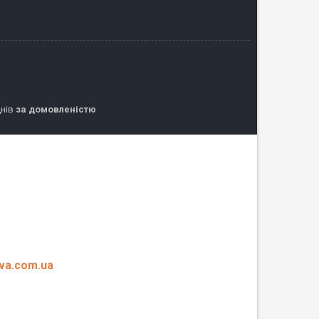
днів
за домовленістю
eva.com.ua