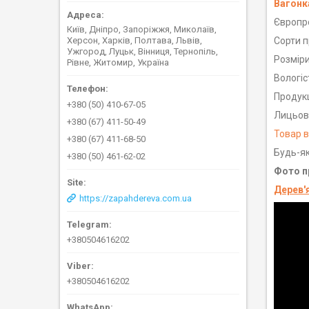
Вагонк
Європро
Київ, Дніпро, Запоріжжя, Миколаїв,
Херсон, Харків, Полтава, Львів,
Сорти п
Ужгород, Луцьк, Вінниця, Тернопіль,
Розміри
Рівне, Житомир, Україна
Вологіс
Продукц
+380 (50) 410-67-05
Лицьова
+380 (67) 411-50-49
Товар в
+380 (67) 411-68-50
Будь-як
+380 (50) 461-62-02
Фото пр
Дерев'
https://zapahdereva.com.ua
+380504616202
+380504616202