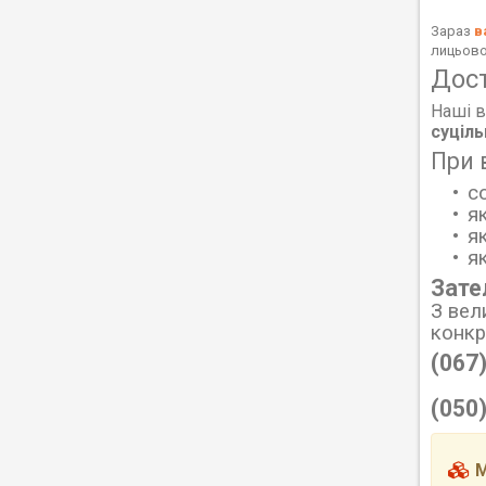
Зараз
в
лицьово
Дос
Наші в
суціл
При 
с
я
я
я
Зате
З вел
конк
(067
(050
М