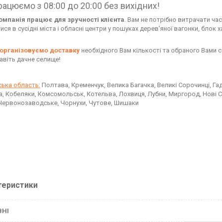
ацюємо з 08:00 до 20:00 без вихідних!
мпанія працює для зручності клієнта
. Вам не потрібно витрачати час
ся в сусідні міста і обласні центри у пошуках дерев'яної вагонки, блок хау
.
організовуємо доставку
необхідного Вам кількості та обраного Вами 
навіть дачне селище!
ька область:
Полтава, Кременчук, Велика Багачка, Великі Сорочинці, Гадя
а, Кобеляки, Комсомольськ, Котельва, Лохвиця, Лубни, Миргород, Нові 
Червонозаводське, Чорнухи, Чутове, Шишаки
теристики
ВНІ