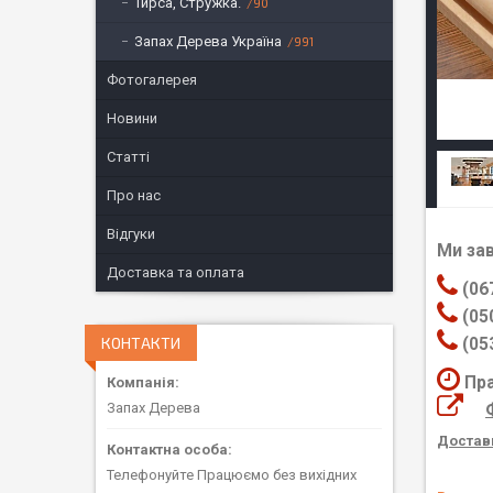
Тирса, Стружка.
90
Запах Дерева Україна
991
Фотогалерея
Новини
Статті
Про нас
Відгуки
Ми за
Доставка та оплата
(06
(05
КОНТАКТИ
(05
Пра
Запах Дерева
Доставк
Телефонуйте Працюємо без вихідних