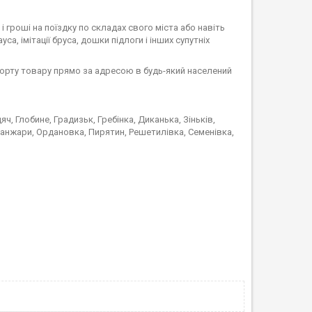
 і гроші на поїздку по складах свого міста або навіть
са, імітації бруса, дошки підлоги і інших супутніх
сорту товару прямо за адресою в будь-який населений
ч, Глобине, Градизьк, Гребінка, Диканька, Зіньків,
Санжари, Ордановка, Пирятин, Решетилівка, Семенівка,