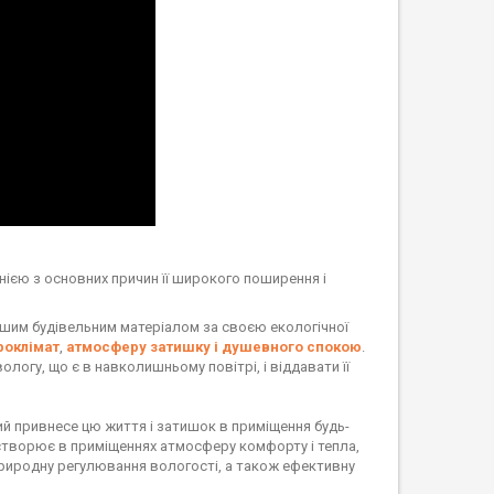
днією з основних причин її широкого поширення і
 іншим будівельним матеріалом за своєю екологічної
роклімат
,
атмосферу затишку і душевного спокою
.
логу, що є в навколишньому повітрі, і віддавати її
кий привнесе цю життя і затишок в приміщення будь-
 створює в приміщеннях атмосферу комфорту і тепла,
 природну регулювання вологості, а також ефективну