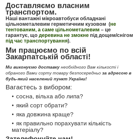
Доставляємо власним
транспортом.
Наші вантажні мікроавтобуси обладнані
цільнометалевим герметичним кузовом (
не
тентованим, а саме цільнометалевим
–
це
гарантує, що
деревина не змокне
під дощем/снігом
під час транспортування
).
Ми працюємо по всій
Закарпатській області!
Ми виконуємо доставку
необхідного Вам кількості і
обраного Вами сорту товару безпосередньо
за адресою в
будь-який населений пункт України!
Вагаєтесь з вибором:
сосна, вільха або липа?
який сорт обрати?
яка довжина краще?
як правильно порахувати кількість
матеріалу?
Зателефонуйте нам!