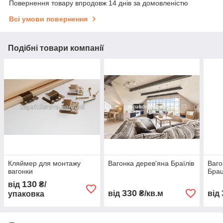
Повернення товару впродовж 14 днів за домовленістю
Всі умови повернення
Подібні товари компанії
Кляймер для монтажу
Вагонка дерев'яна Браїлів
Ваго
вагонки
Бра
130
від
₴/
330
від
₴/кв.м
від
упаковка