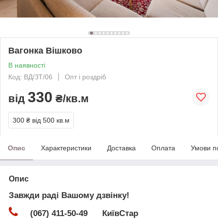
Вагонка Вішково
В наявності
Код: ВД/ЗТ/06
Опт і роздріб
330
від
₴/кв.м
300 ₴
від 500 кв.м
Опис
Характеристики
Доставка
Оплата
Умови п
Опис
Завжди раді Вашому дзвінку!
(067) 411-50-49 КиївСтар