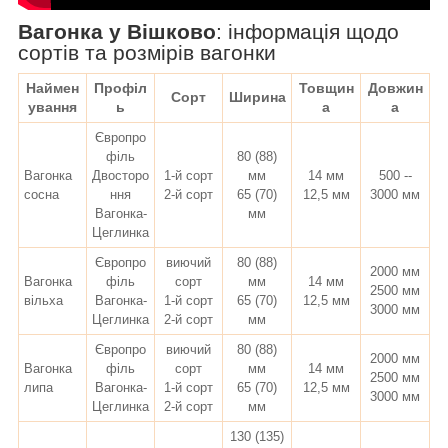
Вагонка у Вішково
:
інформація щодо
сортів та розмірів вагонки
Наймен
Профіл
Товщин
Довжин
Сорт
Ширина
ування
ь
а
а
Європро
філь
80 (88)
Вагонка
Двосторо
1-й сорт
мм
14 мм
500 --
сосна
ння
2-й сорт
65 (70)
12,5 мм
3000 мм
Вагонка-
мм
Цеглинка
Європро
виючий
80 (88)
2000 мм
Вагонка
філь
сорт
мм
14 мм
2500 мм
вільха
Вагонка-
1-й сорт
65 (70)
12,5 мм
3000 мм
Цеглинка
2-й сорт
мм
Європро
виючий
80 (88)
2000 мм
Вагонка
філь
сорт
мм
14 мм
2500 мм
липа
Вагонка-
1-й сорт
65 (70)
12,5 мм
3000 мм
Цеглинка
2-й сорт
мм
130 (135)