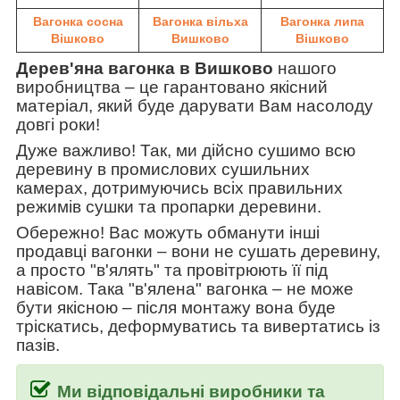
Вагонка сосна
Вагонка вільха
Вагонка липа
Вішково
Вишково
Вішково
Дерев'яна вагонка в Вишково
нашого
виробництва
–
це гарантовано якісний
матеріал, який буде дарувати Вам насолоду
довгі роки!
Дуже важливо! Так, ми дійсно сушимо всю
деревину в промислових сушильних
камерах, дотримуючись всіх правильних
режимів сушки та пропарки деревини.
Обережно! Вас можуть обманути інші
продавці вагонки
–
вони не сушать деревину,
а просто "в'ялять" та провітрюють її під
навісом. Така
"в'ялена" вагонка
–
не може
бути якісною
–
після монтажу вона буде
тріскатись, деформуватись та вивертатись із
пазів.
Ми відповідальні виробники та