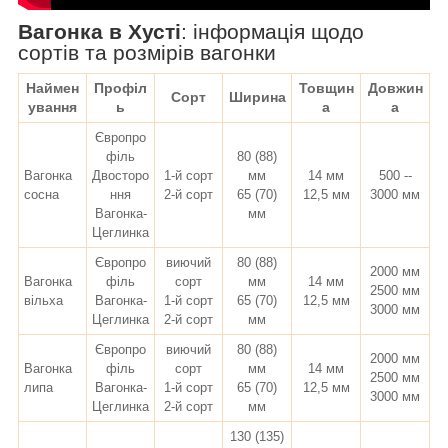
Вагонка в Хусті
:
інформація щодо
сортів та розмірів вагонки
Наймен
Профіл
Товщин
Довжин
Сорт
Ширина
ування
ь
а
а
Європро
філь
80 (88)
Вагонка
Двосторо
1-й сорт
мм
14 мм
500 --
сосна
ння
2-й сорт
65 (70)
12,5 мм
3000 мм
Вагонка-
мм
Цеглинка
Європро
виючий
80 (88)
2000 мм
Вагонка
філь
сорт
мм
14 мм
2500 мм
вільха
Вагонка-
1-й сорт
65 (70)
12,5 мм
3000 мм
Цеглинка
2-й сорт
мм
Європро
виючий
80 (88)
2000 мм
Вагонка
філь
сорт
мм
14 мм
2500 мм
липа
Вагонка-
1-й сорт
65 (70)
12,5 мм
3000 мм
Цеглинка
2-й сорт
мм
130 (135)