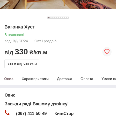
Вагонка Хуст
В наявності
Код: ВД/ЗТ/24
Опт і роздріб
330
від
₴/кв.м
300 ₴
від 500 кв.м
Опис
Характеристики
Доставка
Оплата
Умови п
Опис
Завжди раді Вашому дзвінку!
(067) 411-50-49 КиївСтар