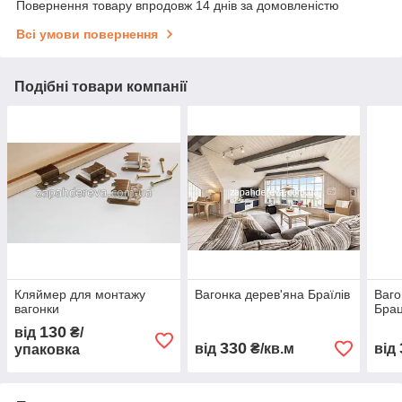
Повернення товару впродовж 14 днів за домовленістю
Всі умови повернення
Подібні товари компанії
Кляймер для монтажу
Вагонка дерев'яна Браїлів
Ваго
вагонки
Бра
130
від
₴/
330
від
₴/кв.м
від
упаковка