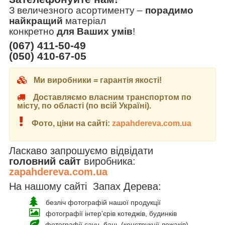
З величезного асортименту
–
порадимо
найкращий
матеріал
конкретно
для Ваших умів
!
(067) 411-50-49
(050) 410-67-05
Ми виробники = гарантія якості!
Доставляємо власним транспортом по
місту, по області (по всій Україні).
Фото, ціни на сайті:
zapahdereva.com.ua
Ласкаво запрошуємо відвідати
головний сайт
виробника:
zapahdereva.com.ua
На нашому сайті Запах Дерева:
безліч фотографій нашої продукції
фотографії інтер'єрів котеджів, будинків
фотографії саун, бань (конструкції лежаків)