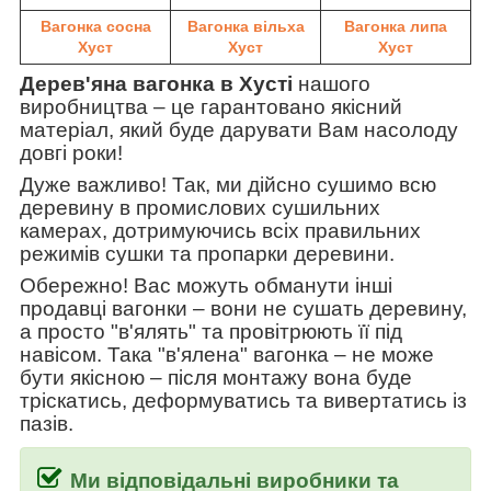
Вагонка сосна
Вагонка вільха
Вагонка липа
Хуст
Хуст
Хуст
Дерев'яна вагонка в Хусті
нашого
виробництва
–
це гарантовано якісний
матеріал, який буде дарувати Вам насолоду
довгі роки!
Дуже важливо! Так, ми дійсно сушимо всю
деревину в промислових сушильних
камерах, дотримуючись всіх правильних
режимів сушки та пропарки деревини.
Обережно! Вас можуть обманути інші
продавці вагонки
–
вони не сушать деревину,
а просто "в'ялять" та провітрюють її під
навісом. Така
"в'ялена" вагонка
–
не може
бути якісною
–
після монтажу вона буде
тріскатись, деформуватись та вивертатись із
пазів.
Ми відповідальні виробники та