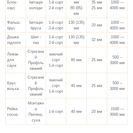
Блок-
Імітація
1-й сорт
мм
35 мм
1000 —
хаус
колоди
2-й сорт
80 (85)
25 мм
4000 мм
мм
Фальш
Імітація
1-й сорт
130 (135)
1000 —
20 мм
брус
бруса
2-й сорт
мм
4000 мм
Дошка
Шип -
1-й сорт
130 (135)
1000 —
32 мм
підлоги
паз
2-й сорт
мм
4000 мм
Строгани
Лежак
виючий
й
500 --
для
сорт
80 мм
25 мм
Профіль
3000 мм
сауні
1-й сорт
ований
Строгани
виючий
Брус
й
500 --
сорт
40 мм
25 мм
вільха
Профіль
3000 мм
1-й сорт
ований
Монтажн
Рейка
а
1500 —
1-й сорт
40 мм
20 мм
сосна
Пиляна,
3000 мм
суха