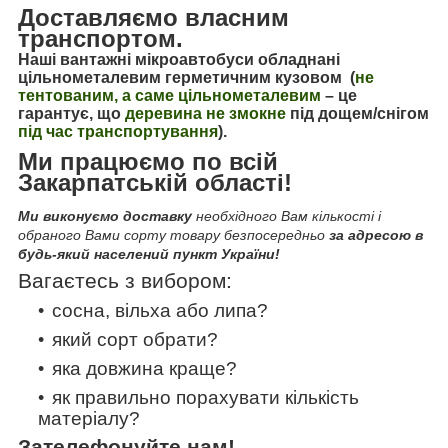
Доставляємо власним
транспортом.
Наші вантажні мікроавтобуси обладнані
цільнометалевим герметичним кузовом (
не
тентованим, а саме цільнометалевим
–
це
гарантує, що
деревина не змокне
під дощем/снігом
під час транспортування
).
Ми працюємо по всій
Закарпатській області!
Ми виконуємо доставку
необхідного Вам кількості і
обраного Вами сорту товару безпосередньо
за адресою в
будь-який населений пункт України!
Вагаєтесь з вибором:
сосна, вільха або липа?
який сорт обрати?
яка довжина краще?
як правильно порахувати кількість
матеріалу?
Зателефонуйте нам!