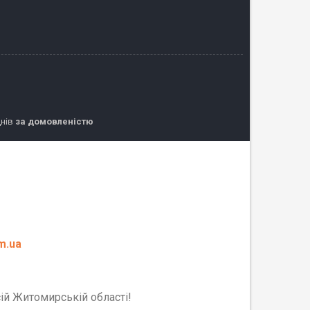
днів
за домовленістю
m.ua
сій Житомирській області!