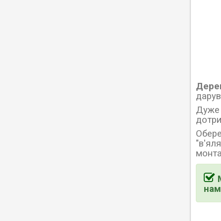
Дерев
дарув
Дуже 
дотри
Обере
"в'ял
монта
нам