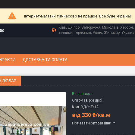
Інтернет-магазин тимчасово не працює. Все буде Україна!
Київ, Дніпро, Запоріжжя, Миколаїв, Херсон, 
-50
Вінниця, Тернопіль, Рівне, Житомир, Україна
НТАКТИ
ДОСТАВКА ТА ОПЛАТА
А ЛЮБАР
В наявності
Оптом і в роздріб
Код:
ВД/ЖТ/12
від
330 ₴/кв.м
Показати оптові ціни