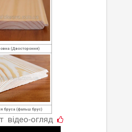
овна (Двостороння)
ія бруса (фальш брус)
т відео-огляд