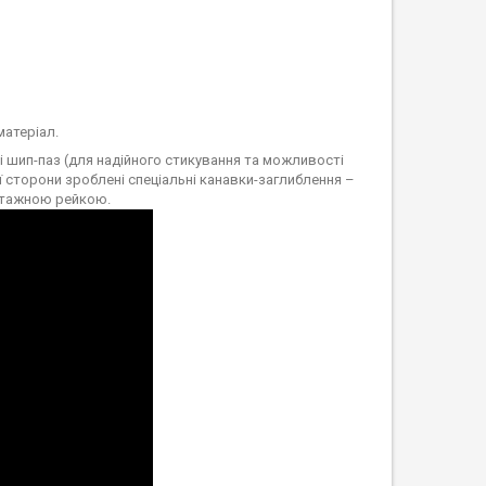
матеріал.
і шип-паз (для надійного стикування та можливості
ї сторони зроблені спеціальні канавки-заглиблення –
онтажною рейкою.