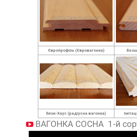
Європрофіль (Євровагонка)
Безш
Блок-Хаус (радіусна вагонка)
Імітац
ВАГОНКА СОСНА 1-й сор