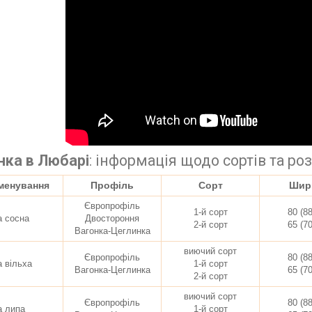
нка в Любарі
:
інформація щодо сортів та ро
менування
Профіль
Сорт
Шир
Європрофіль
1-й сорт
80 (8
а сосна
Двостороння
2-й сорт
65 (7
Вагонка-Цеглинка
виючий сорт
Європрофіль
80 (8
а вільха
1-й сорт
Вагонка-Цеглинка
65 (7
2-й сорт
виючий сорт
Європрофіль
80 (8
а липа
1-й сорт