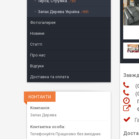
Тирса, Стружка.
90
Запах Дерева Україна
991
Фотогалерея
Новини
Статті
Про нас
Відгуки
Завжд
Доставка та оплата
(06
(05
КОНТАКТИ
Пра
Фот
Запах Дерева
Г
Доста
Телефонуйте Працюємо без вихідних