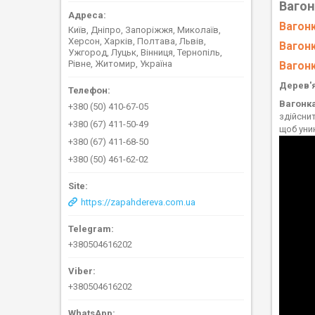
Ваго
Вагон
Київ, Дніпро, Запоріжжя, Миколаїв,
Херсон, Харків, Полтава, Львів,
Вагон
Ужгород, Луцьк, Вінниця, Тернопіль,
Рівне, Житомир, Україна
Вагон
Дерев'
Вагонк
+380 (50) 410-67-05
здійсни
+380 (67) 411-50-49
щоб уни
+380 (67) 411-68-50
+380 (50) 461-62-02
https://zapahdereva.com.ua
+380504616202
+380504616202