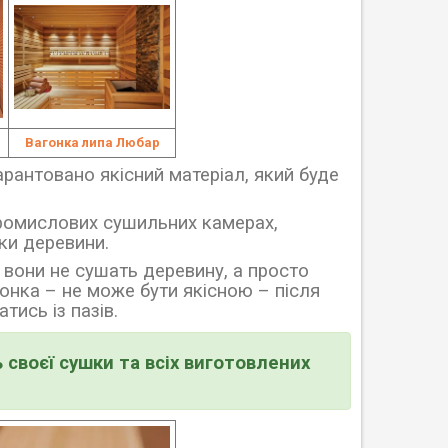
Вагонка липа Любар
арантовано якісний матеріал, який буде
ромислових сушильних камерах,
ки деревини.
вони не сушать деревину, а просто
гонка
–
не може бути якісною
–
після
тись із пазів.
 своєї сушки та всіх виготовлених