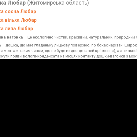
нка Любар
(Житомирська область)
ка сосна Любар
ка вільха Любар
ка липа Любар
яна вагонка
– це екологічно чистий, красивий, натуральний, природний 
а
– дошка, що має гладеньку лицьову поверхню, по боках нарізані широк
ти монтаж таким чином, що не буде видно деталей кріплення), а з тильно
кнути появи вологи-конденсата на місцях контакту дошки-вагонки з м