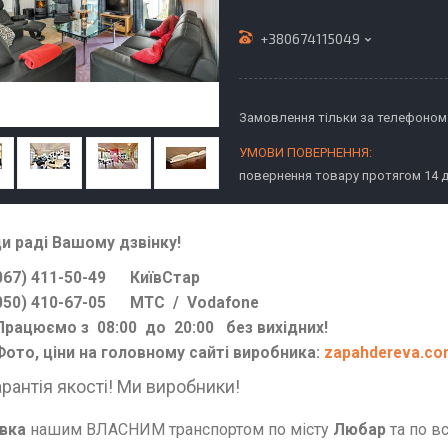
+380674115049
Замовлення тільки за телефоном
повернення товару протягом 14 
и раді Вашому дзвінку!
7) 411-50-49 КиївСтар
0) 410-67-05 МТС / Vodafone
цюємо з 08:00 до 20:00 без вихідних!
о, ціни на головному сайті виробника:
zapahdereva.co
арантія якості! Ми виробники!
вка
нашим ВЛАСНИМ транспортом по місту
Любар
та по в