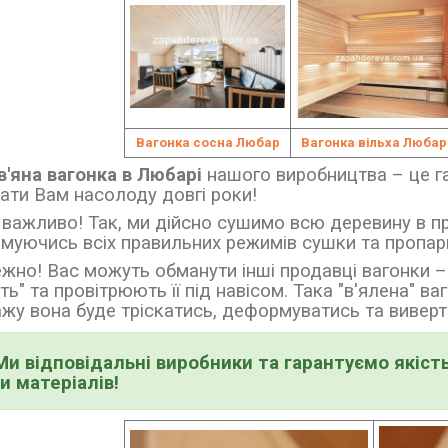
Вагонка сосна Любар
Вагонка вільха Любар
'яна вагонка в Любарі
нашого виробництва
–
це г
ати Вам насолоду довгі роки!
важливо! Так, ми дійсно сушимо всю деревину в п
муючись всіх правильних режимів сушки та пропар
жно! Вас можуть обманути інші продавці вагонки
–
ять" та провітрюють її під навісом. Така
"в'ялена" ва
жу вона буде тріскатись, деформуватись та виверта
Ми відповідальні виробники та гарантуємо якість
и матеріалів!