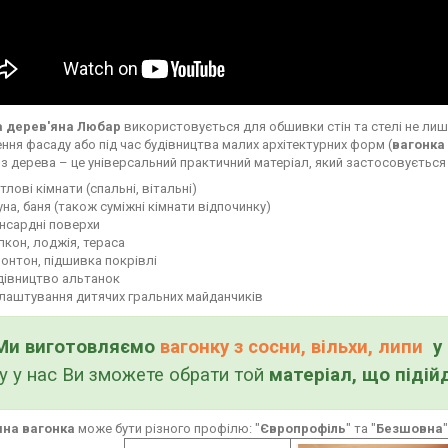
а дерев'яна Любар
використовується для обшивки стін та стелі не лиш
ння фасаду або під час будівництва малих архітектурних форм (
вагонка 
 з дерева – це універсальний практичний матеріал, який застосовується 
тлові кімнати (спальні, вітальні)
уна, баня (також суміжні кімнати відпочинку)
нсардні поверхи
лкон, лоджія, тераса
онтон, підшивка покрівлі
дівництво альтанок
лаштування дитячих гральних майданчиків
Ми виготовляємо
вагонку з сосни, вільхи, липи
у 
у у нас Ви зможете обрати той
матеріал, що підій
яна вагонка
може бути різного профілю: "
Європрофіль
" та "
Безшовна