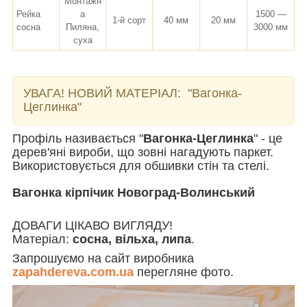
Монтажн
Рейка
а
1500 —
1-й сорт
40 мм
20 мм
сосна
Пиляна,
3000 мм
суха
УВАГА! НОВИЙ МАТЕРІАЛ:
"Вагонка-
Цеглинка"
Профіль називається "
Вагонка-Цеглинка
" - це
дерев'яні вироби, що зовні нагадують паркет.
Використовується для обшивки стін та стелі.
Вагонка кірпічик Новоград-Волинський
ДОВАГИ ЦІКАВО ВИГЛЯДУ!
Матеріал:
сосна, вільха, липа
.
Запрошуємо на сайт виробника
zapahdereva.com.ua
перегляне фото.