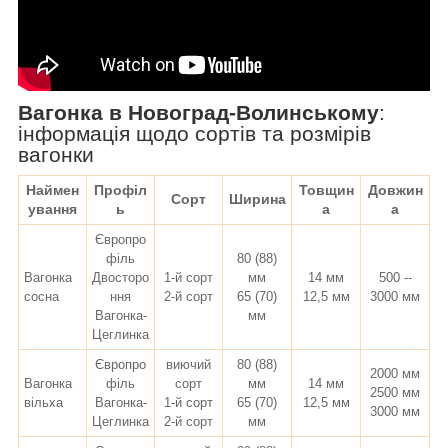
Вагонка в Новоград-Волинському
:
інформація щодо сортів та розмірів
вагонки
Наймен
Профіл
Товщин
Довжин
Сорт
Ширина
ування
ь
а
а
Європро
філь
80 (88)
Вагонка
Двосторо
1-й сорт
мм
14 мм
500 --
сосна
ння
2-й сорт
65 (70)
12,5 мм
3000 мм
Вагонка-
мм
Цеглинка
Європро
виючий
80 (88)
2000 мм
Вагонка
філь
сорт
мм
14 мм
2500 мм
вільха
Вагонка-
1-й сорт
65 (70)
12,5 мм
3000 мм
Цеглинка
2-й сорт
мм