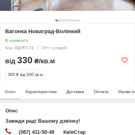
Вагонка Новаград-Волінкий
В наявності
Код: ВД/ЖТ/16
Опт і роздріб
330
від
₴/кв.м
300 ₴
від 500 кв.м
Опис
Характеристики
Доставка
Оплата
Умови п
Опис
Завжди раді Вашому дзвінку!
(067) 411-50-49 КиївСтар