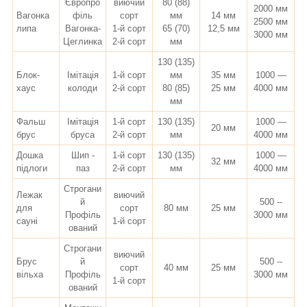
Європро
виючий
80 (88)
2000 мм
Вагонка
філь
сорт
мм
14 мм
2500 мм
липа
Вагонка-
1-й сорт
65 (70)
12,5 мм
3000 мм
Цеглинка
2-й сорт
мм
130 (135)
Блок-
Імітація
1-й сорт
мм
35 мм
1000 —
хаус
колоди
2-й сорт
80 (85)
25 мм
4000 мм
мм
Фальш
Імітація
1-й сорт
130 (135)
1000 —
20 мм
брус
бруса
2-й сорт
мм
4000 мм
Дошка
Шип -
1-й сорт
130 (135)
1000 —
32 мм
підлоги
паз
2-й сорт
мм
4000 мм
Строгани
Лежак
виючий
й
500 --
для
сорт
80 мм
25 мм
Профіль
3000 мм
сауні
1-й сорт
ований
Строгани
виючий
Брус
й
500 --
сорт
40 мм
25 мм
вільха
Профіль
3000 мм
1-й сорт
ований