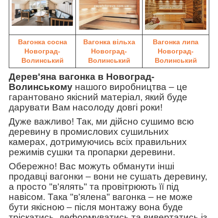
Вагонка сосна
Вагонка вільха
Вагонка липа
Новоград-
Новоград-
Новоград-
Волинський
Волинський
Волинський
Дерев'яна вагонка в Новоград-
Волинському
нашого виробництва
–
це
гарантовано якісний матеріал, який буде
дарувати Вам насолоду довгі роки!
Дуже важливо! Так, ми дійсно сушимо всю
деревину в промислових сушильних
камерах, дотримуючись всіх правильних
режимів сушки та пропарки деревини.
Обережно! Вас можуть обманути інші
продавці вагонки
–
вони не сушать деревину,
а просто "в'ялять" та провітрюють її під
навісом. Така
"в'ялена" вагонка
–
не може
бути якісною
–
після монтажу вона буде
тріскатись, деформуватись та вивертатись із