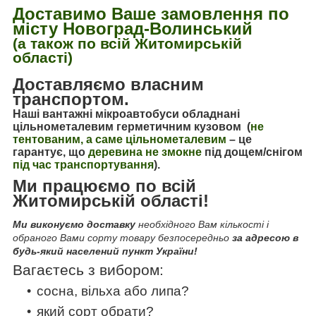
Доставимо Ваше замовлення по
місту Новоград-Волинський
(а також по всій Житомирській
області)
Доставляємо власним
транспортом.
Наші вантажні мікроавтобуси обладнані
цільнометалевим герметичним кузовом (
не
тентованим, а саме цільнометалевим
–
це
гарантує, що
деревина не змокне
під дощем/снігом
під час транспортування
).
Ми працюємо по всій
Житомирській області!
Ми виконуємо доставку
необхідного Вам кількості і
обраного Вами сорту товару безпосередньо
за адресою в
будь-який населений пункт України!
Вагаєтесь з вибором:
сосна, вільха або липа?
який сорт обрати?