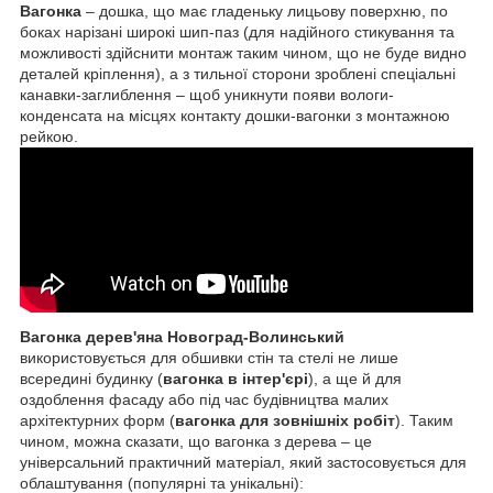
Вагонка
– дошка, що має гладеньку лицьову поверхню, по
боках нарізані широкі шип-паз (для надійного стикування та
можливості здійснити монтаж таким чином, що не буде видно
деталей кріплення), а з тильної сторони зроблені спеціальні
канавки-заглиблення – щоб уникнути появи вологи-
конденсата на місцях контакту дошки-вагонки з монтажною
рейкою.
Вагонка дерев'яна Новоград-Волинський
використовується для обшивки стін та стелі не лише
всередині будинку (
вагонка в інтер'єрі
), а ще й для
оздоблення фасаду або під час будівництва малих
архітектурних форм (
вагонка для зовнішніх робіт
). Таким
чином, можна сказати, що вагонка з дерева – це
універсальний практичний матеріал, який застосовується для
облаштування (популярні та унікальні):