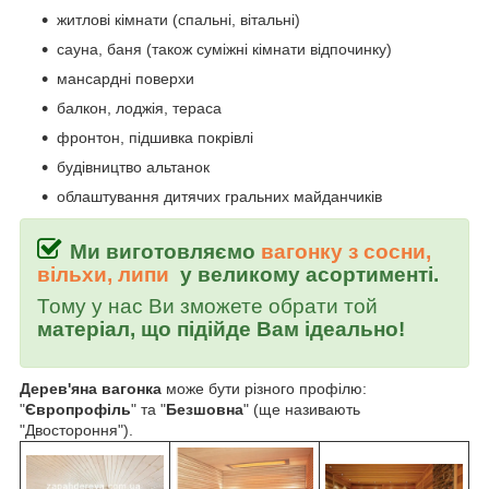
житлові кімнати (спальні, вітальні)
сауна, баня (також суміжні кімнати відпочинку)
мансардні поверхи
балкон, лоджія, тераса
фронтон, підшивка покрівлі
будівництво альтанок
облаштування дитячих гральних майданчиків
Ми виготовляємо
вагонку з сосни,
вільхи, липи
у великому асортименті.
Тому у нас Ви зможете обрати той
матеріал, що підійде Вам ідеально!
Дерев'яна вагонка
може бути різного профілю:
"
Європрофіль
" та "
Безшовна
" (ще називають
"Двостороння").