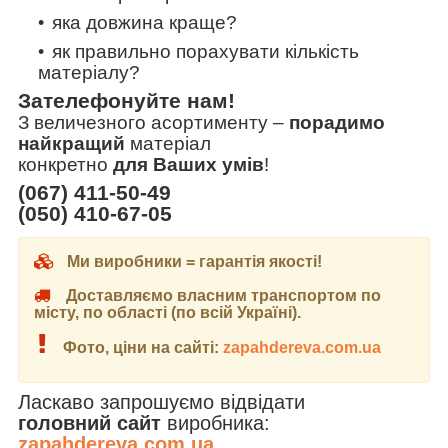
яка довжина краще?
як правильно порахувати кількість
матеріалу?
Зателефонуйте нам!
З величезного асортименту
–
порадимо
найкращий
матеріал
конкретно
для Ваших умів
!
(067) 411-50-49
(050) 410-67-05
Ми виробники = гарантія якості!
Доставляємо власним транспортом по
місту, по області (по всій Україні).
Фото, ціни на сайті:
zapahdereva.com.ua
Ласкаво запрошуємо відвідати
головний сайт
виробника:
zapahdereva.com.ua