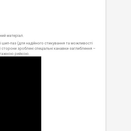
ний матеріал.
і шип-паз (для надійного стикування та можливості
ї сторони зроблені спеціальні канавки-заглиблення –
нтажною рейкою.