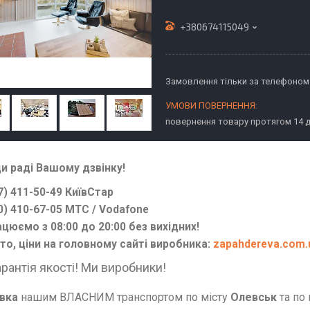
+380674115049
Замовлення тільки за телефоном
повернення товару протягом 14 
и раді Вашому дзвінку!
7) 411-50-49 КиївСтар
0) 410-67-05 МТС / Vodafone
цюємо з 08:00 до 20:00 без вихідних!
о, ціни на головному сайті виробника:
zapahdereva.com.
арантія якості! Ми виробники!
вка
нашим ВЛАСНИМ транспортом по місту
Олевськ
та по