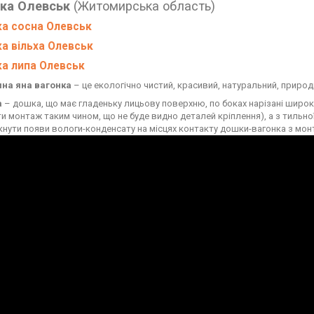
нка Олевськ
(Житомирська область)
ка сосна Олевськ
а вільха Олевськ
ка липа Олевськ
на яна вагонка
– це екологічно чистий, красивий, натуральний, природ
а
– дошка, що має гладеньку лицьову поверхню, по боках нарізані широк
ти монтаж таким чином, що не буде видно деталей кріплення), а з тильно
кнути появи вологи-конденсату на місцях контакту дошки-вагонка з мо