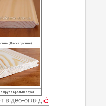
овна (Двостороння)
ія бруса (фальш брус)
т відео-огляд