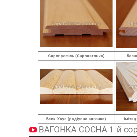
Європрофіль (Євровагонка)
Безш
Блок-Хаус (радіусна вагонка)
Імітац
ВАГОНКА СОСНА 1-й сор