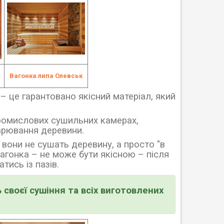
Вагонка липа Олевськ
а
–
це гарантовано якісний матеріал, який
ромислових сушильних камерах,
арювання деревини.
вони не сушать деревину, а просто "в
 вагонка
–
не може бути якісною
–
після
тись із пазів.
 своєї сушіння та всіх виготовлених