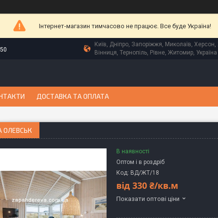
Інтернет-магазин тимчасово не працює. Все буде Україна!
Київ, Дніпро, Запоріжжя, Миколаїв, Херсон, 
-50
Вінниця, Тернопіль, Рівне, Житомир, Україна
НТАКТИ
ДОСТАВКА ТА ОПЛАТА
А ОЛЕВСЬК
В наявності
Оптом і в роздріб
Код:
ВД/ЖТ/18
від
330 ₴/кв.м
Показати оптові ціни