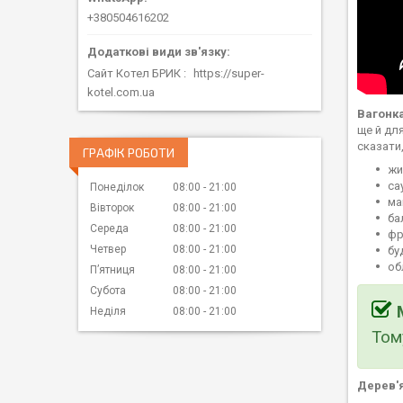
+380504616202
Сайт Котел БРИК
https://super-
kotel.com.ua
Вагонк
ще й дл
сказати
ГРАФІК РОБОТИ
жи
са
Понеділок
08:00
21:00
ма
Вівторок
08:00
21:00
ба
Середа
08:00
21:00
фр
Четвер
08:00
21:00
бу
об
Пʼятниця
08:00
21:00
Субота
08:00
21:00
Неділя
08:00
21:00
Том
Дерев'я