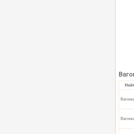
Ваго
Най
Вагонк
Вагонк