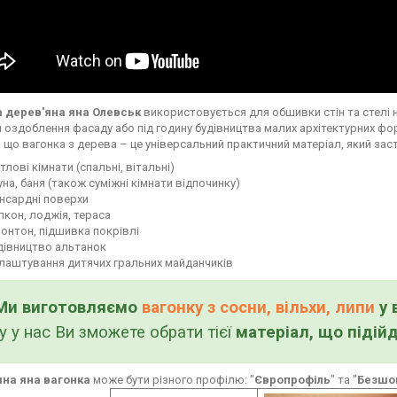
а дерев'яна яна Олевськ
використовується для обшивки стін та стелі н
я оздоблення фасаду або під годину будівництва малих архітектурних фо
, що вагонка з дерева – це універсальний практичний матеріал, який зас
тлові кімнати (спальні, вітальні)
уна, баня (також суміжні кімнати відпочинку)
нсардні поверхи
лкон, лоджія, тераса
онтон, підшивка покрівлі
дівництво альтанок
лаштування дитячих гральних майданчиків
Ми виготовляємо
вагонку з сосни, вільхи, липи
у 
у у нас Ви зможете обрати тієї
матеріал, що підій
на яна вагонка
може бути різного профілю: "
Європрофіль
" та "
Безшо