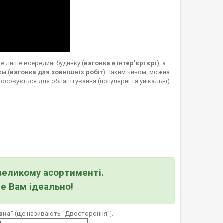
е лише всередині будинку (
вагонка в інтер'єрі єрі
), а
рм (
вагонка для зовнішніх робіт
). Таким чином, можна
тосовується для облаштування (популярні та унікальні):
великому асортименті.
де Вам ідеально!
вна
" (ще називають "Двостороння").