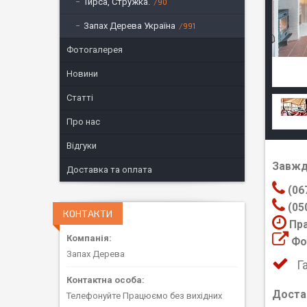
Тирса, Стружка.
90
Запах Дерева Україна
991
Фотогалерея
Новини
Статті
Про нас
Відгуки
Завжд
Доставка та оплата
(06
(05
КОНТАКТИ
Пра
Фот
Запах Дерева
Г
Доста
Телефонуйте Працюємо без вихідних