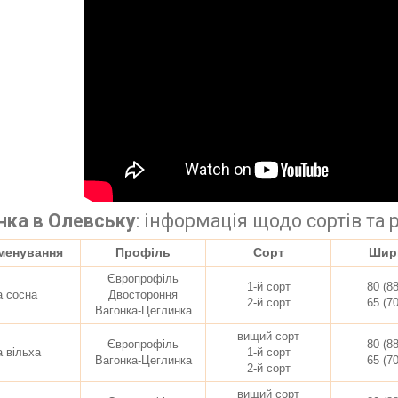
нка в Олевську
:
інформація щодо сортів та 
менування
Профіль
Сорт
Шир
Європрофіль
1-й сорт
80 (8
а сосна
Двостороння
2-й сорт
65 (7
Вагонка-Цеглинка
вищий сорт
Європрофіль
80 (8
а вільха
1-й сорт
Вагонка-Цеглинка
65 (7
2-й сорт
вищий сорт