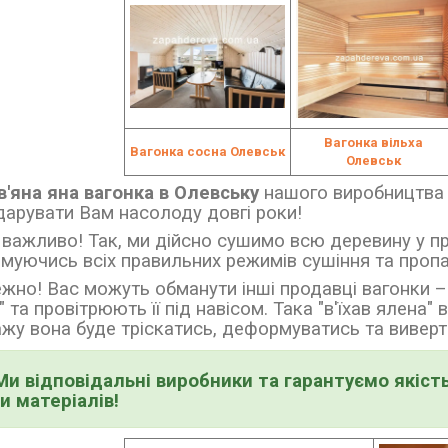
Вагонка вільха
Вагонка сосна Олевськ
Олевськ
'яна яна вагонка в Олевську
нашого виробництв
дарувати Вам насолоду довгі роки!
важливо! Так, ми дійсно сушимо всю деревину у п
муючись всіх правильних режимів сушіння та проп
жно! Вас можуть обманути інші продавці вагонки
–
" та провітрюють її під навісом. Така
"в'їхав ялена"
жу вона буде тріскатись, деформуватись та виверта
Ми відповідальні виробники та гарантуємо якість
и матеріалів!