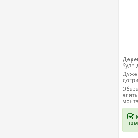
Дерев
буде 
Дуже 
дотри
Обере
ялять
монта
нам