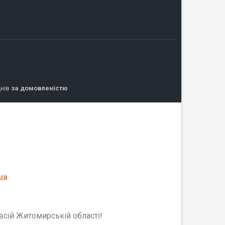
днів
за домовленістю
ua
 всій Житомирській області!