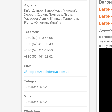
Ваго
Вагон
Київ, Дніпро, Запоріжжя, Миколаїв,
Херсон, Харків, Полтава, Львів,
Вагонк
Ужгород, Луцьк, Вінниця, Тернопіль,
Рівне, Житомир, Україна
Вагон
Дерев'я
Вагонк
+380 (50) 410-67-05
здійсни
+380 (67) 411-50-49
щоб уни
+380 (67) 411-68-50
+380 (50) 461-62-02
https://zapahdereva.com.ua
+380504616202
+380504616202