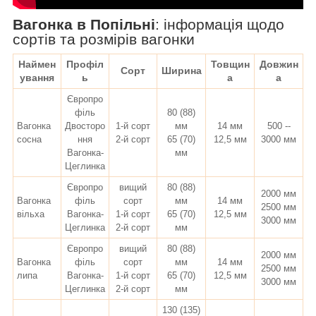
Вагонка в Попільні
:
інформація щодо
сортів та розмірів вагонки
Наймен
Профіл
Товщин
Довжин
Сорт
Ширина
ування
ь
а
а
Європро
філь
80 (88)
Вагонка
Двосторо
1-й сорт
мм
14 мм
500 --
сосна
ння
2-й сорт
65 (70)
12,5 мм
3000 мм
Вагонка-
мм
Цеглинка
Європро
вищий
80 (88)
2000 мм
Вагонка
філь
сорт
мм
14 мм
2500 мм
вільха
Вагонка-
1-й сорт
65 (70)
12,5 мм
3000 мм
Цеглинка
2-й сорт
мм
Європро
вищий
80 (88)
2000 мм
Вагонка
філь
сорт
мм
14 мм
2500 мм
липа
Вагонка-
1-й сорт
65 (70)
12,5 мм
3000 мм
Цеглинка
2-й сорт
мм
130 (135)