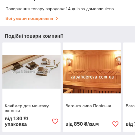
Повернення товару впродовж 14 днів за домовленістю
Всі умови повернення
Подібні товари компанії
Кляймер для монтажу
Вагонка липа Попільня
Ваго
вагонки
130
від
₴/
850
від
₴/кв.м
від
упаковка