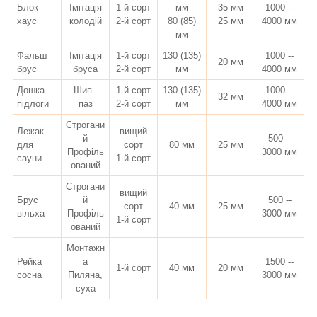
Блок-
Імітація
1-й сорт
мм
35 мм
1000 --
хаус
колодій
2-й сорт
80 (85)
25 мм
4000 мм
мм
Фальш
Імітація
1-й сорт
130 (135)
1000 --
20 мм
брус
бруса
2-й сорт
мм
4000 мм
Дошка
Шип -
1-й сорт
130 (135)
1000 --
32 мм
підлоги
паз
2-й сорт
мм
4000 мм
Строгани
Лежак
вищий
й
500 --
для
сорт
80 мм
25 мм
Профіль
3000 мм
сауни
1-й сорт
ований
Строгани
вищий
Брус
й
500 --
сорт
40 мм
25 мм
вільха
Профіль
3000 мм
1-й сорт
ований
Монтажн
Рейка
а
1500 --
1-й сорт
40 мм
20 мм
сосна
Пиляна,
3000 мм
суха