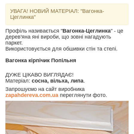
УВАГА! НОВИЙ МАТЕРІАЛ:
"Вагонка-
Цеглинка"
Профіль називається "
Вагонка-Цеглинка
" - це
дерев'яна яні вироби, що зовні нагадують
паркет.
Використовується для обшивки стін та стелі.
Вагонка кірпічик Попільня
ДУЖЕ ЦІКАВО ВИГЛЯДАЄ!
Матеріал:
сосна, вільха, липа
.
Запрошуємо на сайт виробника
zapahdereva.com.ua
переглянути фото.