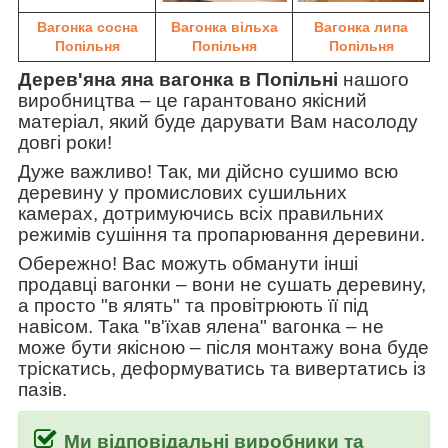
Вагонка сосна
Вагонка вільха
Вагонка липа
Попільня
Попільня
Попільня
Дерев'яна яна вагонка в Попільні
нашого
виробництва
–
це гарантовано якісний
матеріал, який буде дарувати Вам насолоду
довгі роки!
Дуже важливо! Так, ми дійсно сушимо всю
деревину у промислових сушильних
камерах, дотримуючись всіх правильних
режимів сушіння та пропарювання деревини.
Обережно! Вас можуть обманути інші
продавці вагонки
–
вони не сушать деревину,
а просто "в ялять" та провітрюють її під
навісом. Така
"в'їхав ялена" вагонка
–
не
може бути якісною
–
після монтажу вона буде
тріскатись, деформуватись та вивертатись із
пазів.
Ми відповідальні виробники та