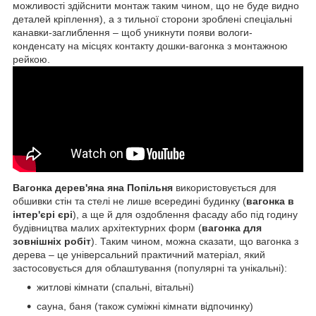
можливості здійснити монтаж таким чином, що не буде видно
деталей кріплення), а з тильної сторони зроблені спеціальні
канавки-заглиблення – щоб уникнути появи вологи-
конденсату на місцях контакту дошки-вагонка з монтажною
рейкою.
Вагонка дерев'яна яна Попільня
використовується для
обшивки стін та стелі не лише всередині будинку (
вагонка в
інтер'єрі єрі
), а ще й для оздоблення фасаду або під годину
будівництва малих архітектурних форм (
вагонка для
зовнішніх робіт
). Таким чином, можна сказати, що вагонка з
дерева – це універсальний практичний матеріал, який
застосовується для облаштування (популярні та унікальні):
житлові кімнати (спальні, вітальні)
сауна, баня (також суміжні кімнати відпочинку)