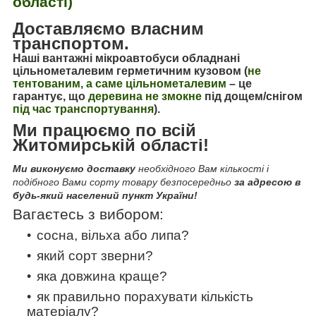
області)
Доставляємо власним
транспортом.
Наші вантажні мікроавтобуси обладнані
цільнометалевим герметичним кузовом (
не
тентованим, а саме цільнометалевим
–
це
гарантує, що
деревина не змокне
під дощем/снігом
під час транспортування
).
Ми працюємо по всій
Житомирській області!
Ми виконуємо доставку
необхідного Вам кількості і
подібного Вами сорту товару безпосередньо
за адресою в
будь-який населений пункт України!
Вагаєтесь з вибором:
сосна, вільха або липа?
який сорт зверни?
яка довжина краще?
як правильно порахувати кількість
матеріалу?