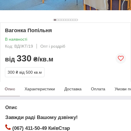
Вагонка Попільня
В наявності
Код: ВД/ЖТ/19
Опт і роздріб
330
від
₴/кв.м
300 ₴
від 500 кв.м
Опис
Характеристики
Доставка
Оплата
Умови п
Опис
Завжди раді Вашому дзвінку!
(067) 411-50-49 КиївСтар