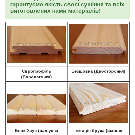
гарантуємо якість своєї сушіння та всіх
виготовлених нами матеріалів!
Європрофіль
Безшовна (Двостороння)
(Євровагонка)
Блок-Хаус (радіусна
Імітація бруса (фальш