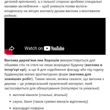
деталей кріплення), а з тильної сторони зроблені спеціальні
канавки-заглиблення – щоб уникнути появи вологи-
конденсату на місцях контакту дошки-вагонка з монтажною
рейкою.
Вагонка дерев'яна яна Хорошів
використовується для
обшивки стін та стелі не лише всередині будинку (
вагонка в
інтер'єрі єрі
), а ще й для оздоблення фасаду або під годину
будівництва малих архітектурних форм (
вагонка для
зовнішніх робіт
). Таким чином, можна сказати, що вагонка з
дерева – це універсальний практичний матеріал, який
застосовується для облаштування (популярні та унікальні):
житлові кімнати (спальні, вітальні)
сауна, баня (також суміжні кімнати відпочинку)
мансардні поверхи