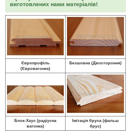
виготовлених нами матеріалів!
Європрофіль
Безшовна (Двостороння)
(Євровагонка)
Блок-Хаус (радіусна
Імітація бруса (фальш
вагонка)
брус)