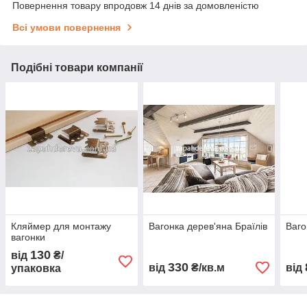
Повернення товару впродовж 14 днів за домовленістю
Всі умови повернення
Подібні товари компанії
Кляймер для монтажу
Вагонка дерев'яна Браїлів
Ваго
вагонки
130
від
₴/
330
від
₴/кв.м
від
упаковка