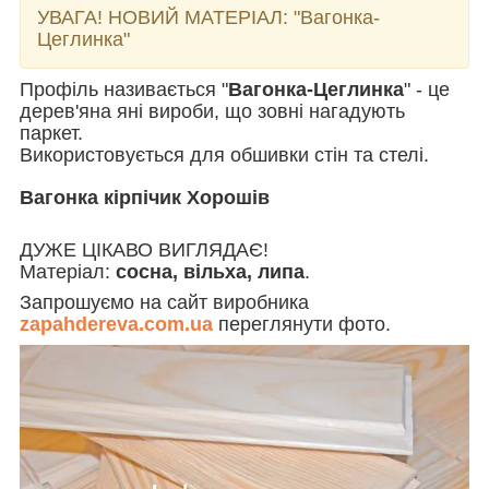
УВАГА! НОВИЙ МАТЕРІАЛ:
"Вагонка-
Цеглинка"
Профіль називається "
Вагонка-Цеглинка
" - це
дерев'яна яні вироби, що зовні нагадують
паркет.
Використовується для обшивки стін та стелі.
Вагонка кірпічик Хорошів
ДУЖЕ ЦІКАВО ВИГЛЯДАЄ!
Матеріал:
сосна, вільха, липа
.
Запрошуємо на сайт виробника
zapahdereva.com.ua
переглянути фото.