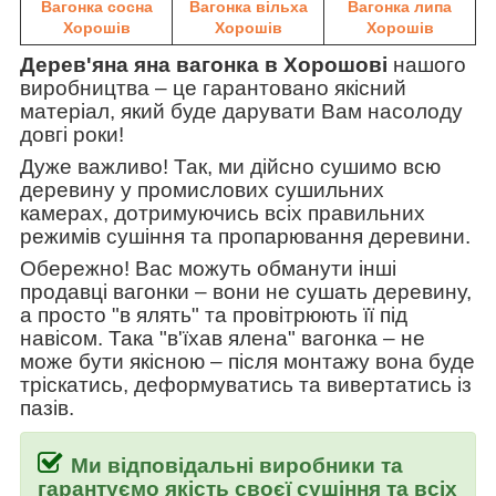
Вагонка сосна
Вагонка вільха
Вагонка липа
Хорошів
Хорошів
Хорошів
Дерев'яна яна вагонка в Хорошові
нашого
виробництва
–
це гарантовано якісний
матеріал, який буде дарувати Вам насолоду
довгі роки!
Дуже важливо! Так, ми дійсно сушимо всю
деревину у промислових сушильних
камерах, дотримуючись всіх правильних
режимів сушіння та пропарювання деревини.
Обережно! Вас можуть обманути інші
продавці вагонки
–
вони не сушать деревину,
а просто "в ялять" та провітрюють її під
навісом. Така
"в'їхав ялена" вагонка
–
не
може бути якісною
–
після монтажу вона буде
тріскатись, деформуватись та вивертатись із
пазів.
Ми відповідальні виробники та
гарантуємо якість своєї сушіння та всіх