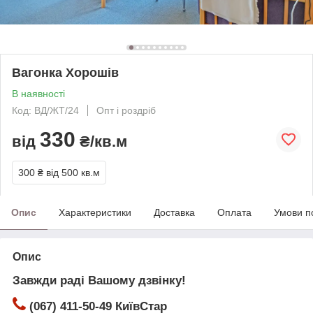
Вагонка Хорошів
В наявності
Код: ВД/ЖТ/24
Опт і роздріб
330
від
₴/кв.м
300 ₴
від 500 кв.м
Опис
Характеристики
Доставка
Оплата
Умови п
Опис
Завжди раді Вашому дзвінку!
(067) 411-50-49 КиївСтар