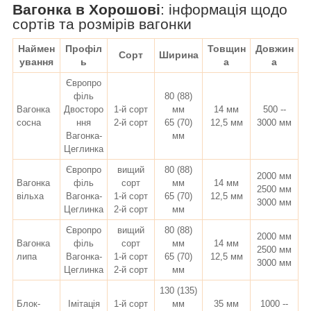
Вагонка в Хорошові
:
інформація щодо
сортів та розмірів вагонки
Наймен
Профіл
Товщин
Довжин
Сорт
Ширина
ування
ь
а
а
Європро
філь
80 (88)
Вагонка
Двосторо
1-й сорт
мм
14 мм
500 --
сосна
ння
2-й сорт
65 (70)
12,5 мм
3000 мм
Вагонка-
мм
Цеглинка
Європро
вищий
80 (88)
2000 мм
Вагонка
філь
сорт
мм
14 мм
2500 мм
вільха
Вагонка-
1-й сорт
65 (70)
12,5 мм
3000 мм
Цеглинка
2-й сорт
мм
Європро
вищий
80 (88)
2000 мм
Вагонка
філь
сорт
мм
14 мм
2500 мм
липа
Вагонка-
1-й сорт
65 (70)
12,5 мм
3000 мм
Цеглинка
2-й сорт
мм
130 (135)
Блок-
Імітація
1-й сорт
мм
35 мм
1000 --