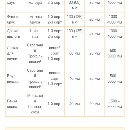
хаус
колодій
2-й сорт
80 (85)
25 мм
4000 мм
мм
Фальш
Імітація
1-й сорт
130 (135)
1000 --
20 мм
брус
бруса
2-й сорт
мм
4000 мм
Дошка
Шип -
1-й сорт
130 (135)
1000 --
32 мм
підлоги
паз
2-й сорт
мм
4000 мм
Строгани
Лежак
вищий
й
500 --
для
сорт
80 мм
25 мм
Профіль
3000 мм
сауни
1-й сорт
ований
Строгани
вищий
Брус
й
500 --
сорт
40 мм
25 мм
вільха
Профіль
3000 мм
1-й сорт
ований
Монтажн
Рейка
а
1500 --
1-й сорт
40 мм
20 мм
сосна
Пиляна,
3000 мм
суха