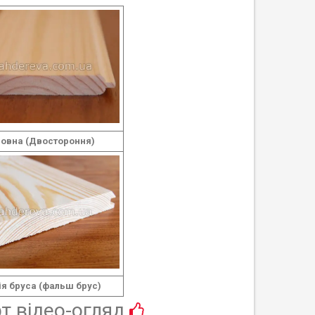
овна (Двостороння)
ія бруса (фальш брус)
т відео-огляд