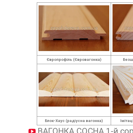
Європрофіль (Євровагонка)
Безш
Блок-Хаус (радіусна вагонка)
Імітац
ВАГОНКА СОСНА 1-й сор