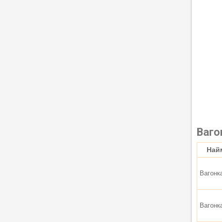
Ваго
Най
Вагонк
Вагонк