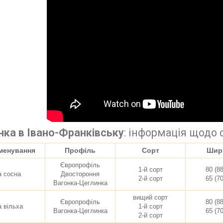
нка в Івано-Франківську
:
інформація щодо с
менування
Профіль
Сорт
Шир
Європрофіль
1-й сорт
80 (8
а сосна
Двостороння
2-й сорт
65 (7
Вагонка-Цеглинка
вищий сорт
Європрофіль
80 (8
а вільха
1-й сорт
Вагонка-Цеглинка
65 (7
2-й сорт