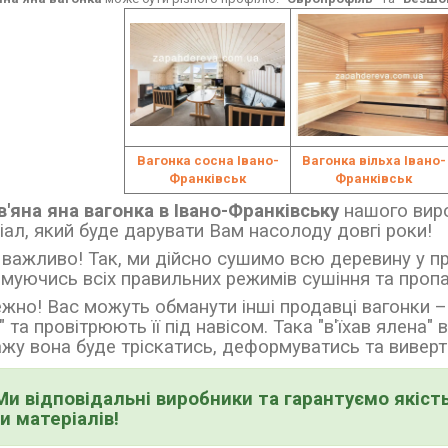
Вагонка сосна Івано-
Вагонка вільха Івано-
Франківськ
Франківськ
'яна яна вагонка в Івано-Франківську
нашого вир
іал, який буде дарувати Вам насолоду довгі роки!
важливо! Так, ми дійсно сушимо всю деревину у п
муючись всіх правильних режимів сушіння та проп
жно! Вас можуть обманути інші продавці вагонки
–
" та провітрюють її під навісом. Така
"в'їхав ялена"
жу вона буде тріскатись, деформуватись та виверта
Ми відповідальні виробники та гарантуємо якість
и матеріалів!