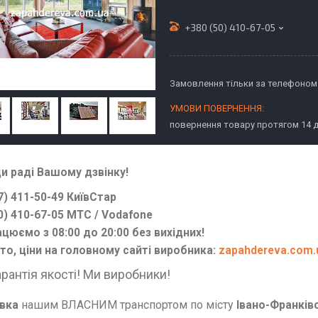
+380 (50) 410-67-05
Замовлення тільки за телефоном
повернення товару протягом 14 
и раді Вашому дзвінку!
7) 411-50-49 КиївСтар
0) 410-67-05 МТС / Vodafone
цюємо з 08:00 до 20:00 без вихідних!
о, ціни на головному сайті виробника:
zapahdereva.com.
арантія якості! Ми виробники!
вка
нашим ВЛАСНИМ транспортом по місту
Івано-Франків