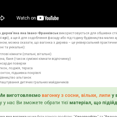
а дерев'яна яна Івано-Франківськ
використовується для обшивки стін 
і єрі
), а ще й для оздоблення фасаду або під годину будівництва малих 
ином, можна сказати, що вагонка з дерева – це універсальний практичн
ні та унікальні):
тлові кімнати (спальні, вітальні)
уна, баня (також суміжні кімнати відпочинку)
нсардні поверхи
лкон, лоджія, тераса
онтон, підшивка покрівлі
дівництво альтанок
лаштування дитячих гральних майданчиків
Ми виготовляємо
вагонку з сосни, вільхи, липи
у 
у у нас Ви зможете обрати тієї
матеріал, що підій
на яна вагонка
може бути різного профілю: "
Європрофіль
" та "
Безшо