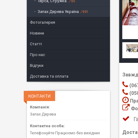
Тирса, Стружка.
90
Запах Дерева Україна
991
Фотогалерея
Новини
Статті
Про нас
Відгуки
Завжд
Доставка та оплата
(06
(05
КОНТАКТИ
Пра
Фот
Запах Дерева
Г
Доста
Телефонуйте Працюємо без вихідних