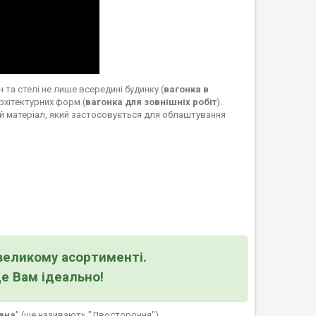
та стелі не лише всередині будинку (
вагонка в
архітектурних форм (
вагонка для зовнішніх робіт
).
ий матеріал, який застосовується для облаштування
великому асортименті.
де Вам ідеально!
вна
" (ще називають "Двостороння").