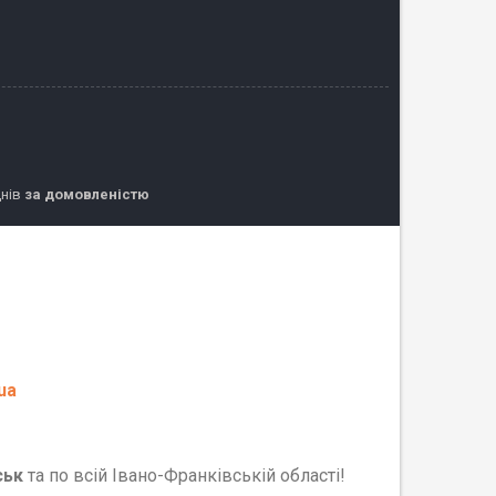
днів
за домовленістю
ua
ськ
та по всій Івано-Франківській області!