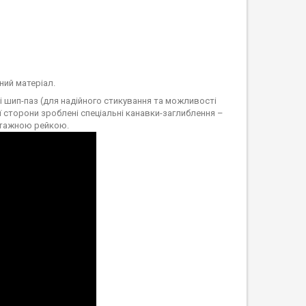
ний матеріал.
і шип-паз (для надійного стикування та можливості
ї сторони зроблені спеціальні канавки-заглиблення –
нтажною рейкою.