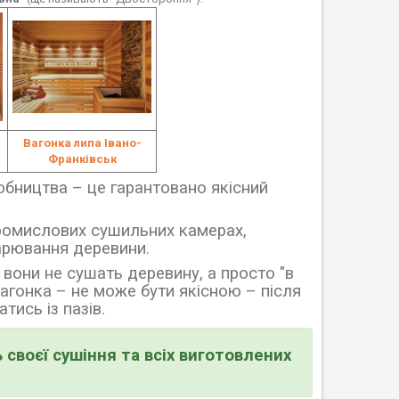
Вагонка липа Івано-
Франківськ
обництва
–
це гарантовано якісний
ромислових сушильних камерах,
арювання деревини.
вони не сушать деревину, а просто "в
 вагонка
–
не може бути якісною
–
після
тись із пазів.
 своєї сушіння та всіх виготовлених