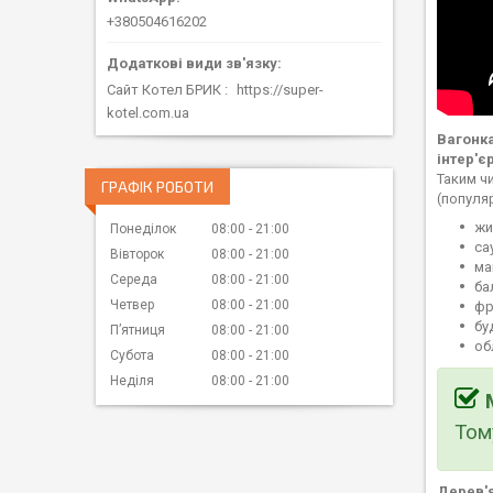
+380504616202
Сайт Котел БРИК
https://super-
kotel.com.ua
Вагонк
інтер'єр
Таким ч
ГРАФІК РОБОТИ
(популяр
жи
Понеділок
08:00
21:00
са
Вівторок
08:00
21:00
ма
Середа
08:00
21:00
ба
Четвер
08:00
21:00
фр
бу
Пʼятниця
08:00
21:00
об
Субота
08:00
21:00
Неділя
08:00
21:00
Том
Дерев'я