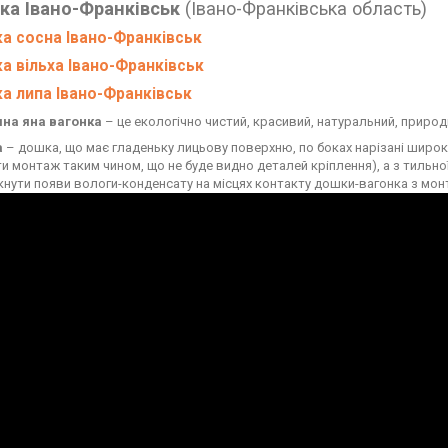
ка Івано-Франківськ
(Івано-Франківська область)
а сосна Івано-Франківськ
а вільха Івано-Франківськ
а липа Івано-Франківськ
на яна вагонка
– це екологічно чистий, красивий, натуральний, природ
а
– дошка, що має гладеньку лицьову поверхню, по боках нарізані широк
ти монтаж таким чином, що не буде видно деталей кріплення), а з тильно
кнути появи вологи-конденсату на місцях контакту дошки-вагонка з мо