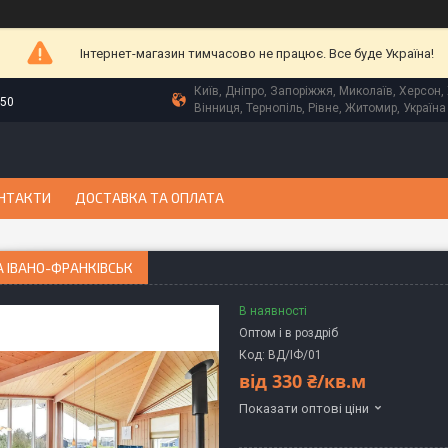
Інтернет-магазин тимчасово не працює. Все буде Україна!
Київ, Дніпро, Запоріжжя, Миколаїв, Херсон, 
-50
Вінниця, Тернопіль, Рівне, Житомир, Україна
НТАКТИ
ДОСТАВКА ТА ОПЛАТА
 ІВАНО-ФРАНКІВСЬК
В наявності
Оптом і в роздріб
Код:
ВД/ІФ/01
від
330 ₴/кв.м
Показати оптові ціни