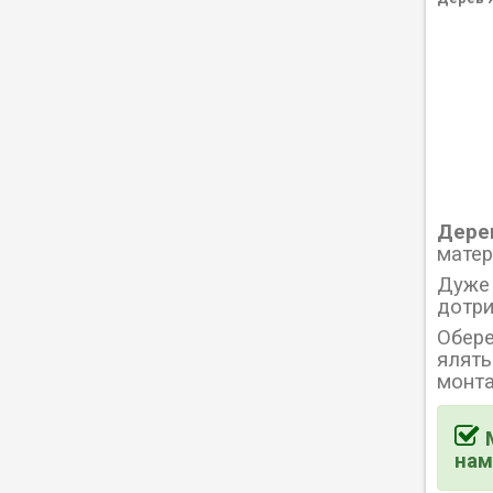
Дерев
матер
Дуже 
дотри
Обере
ялять
монта
нам