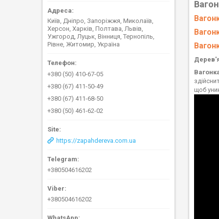
Вагон
Вагонк
Київ, Дніпро, Запоріжжя, Миколаїв,
Херсон, Харків, Полтава, Львів,
Вагонк
Ужгород, Луцьк, Вінниця, Тернопіль,
Рівне, Житомир, Україна
Вагонк
Дерев'я
Вагонк
+380 (50) 410-67-05
здійсни
+380 (67) 411-50-49
щоб уни
+380 (67) 411-68-50
+380 (50) 461-62-02
https://zapahdereva.com.ua
+380504616202
+380504616202