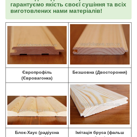
гарантуємо якість своєї сушіння та всіх
виготовлених нами матеріалів!
Європрофіль
Безшовна (Двостороння)
(Євровагонка)
Блок-Хаус (радіусна
Імітація бруса (фальш