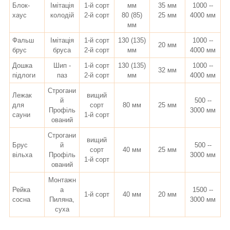
Блок-
Імітація
1-й сорт
мм
35 мм
1000 --
хаус
колодій
2-й сорт
80 (85)
25 мм
4000 мм
мм
Фальш
Імітація
1-й сорт
130 (135)
1000 --
20 мм
брус
бруса
2-й сорт
мм
4000 мм
Дошка
Шип -
1-й сорт
130 (135)
1000 --
32 мм
підлоги
паз
2-й сорт
мм
4000 мм
Строгани
Лежак
вищий
й
500 --
для
сорт
80 мм
25 мм
Профіль
3000 мм
сауни
1-й сорт
ований
Строгани
вищий
Брус
й
500 --
сорт
40 мм
25 мм
вільха
Профіль
3000 мм
1-й сорт
ований
Монтажн
Рейка
а
1500 --
1-й сорт
40 мм
20 мм
сосна
Пиляна,
3000 мм
суха