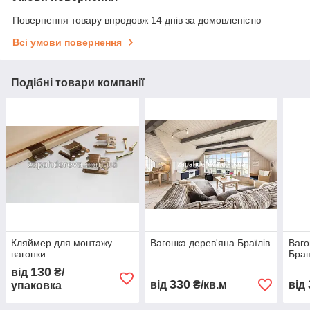
Повернення товару впродовж 14 днів за домовленістю
Всі умови повернення
Подібні товари компанії
Кляймер для монтажу
Вагонка дерев'яна Браїлів
Ваго
вагонки
Бра
130
від
₴/
330
від
₴/кв.м
від
упаковка