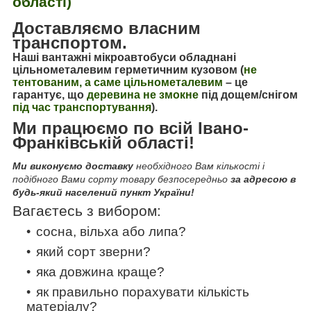
області)
Доставляємо власним
транспортом.
Наші вантажні мікроавтобуси обладнані
цільнометалевим герметичним кузовом (
не
тентованим, а саме цільнометалевим
–
це
гарантує, що
деревина не змокне
під дощем/снігом
під час транспортування
).
Ми працюємо по всій Івано-
Франківській області!
Ми виконуємо доставку
необхідного Вам кількості і
подібного Вами сорту товару безпосередньо
за адресою в
будь-який населений пункт України!
Вагаєтесь з вибором:
сосна, вільха або липа?
який сорт зверни?
яка довжина краще?
як правильно порахувати кількість
матеріалу?