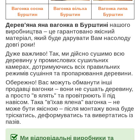
Вагонка сосна
Вагонка вільха
Вагонка липа
Бурштин
Бурштин
Бурштин
Дерев'яна яна вагонка в Бурштині
нашого
виробництва
–
це гарантовано якісний
матеріал, який буде дарувати Вам насолоду
довгі роки!
Дуже важливо! Так, ми дійсно сушимо всю
деревину у промислових сушильних
камерах, дотримуючись всіх правильних
режимів сушіння та пропарювання деревини.
Обережно! Вас можуть обманути інші
продавці вагонки
–
вони не сушать деревину,
а просто "в ялять" та провітрюють її під
навісом. Така
"в'їхав ялена" вагонка
–
не
може бути якісною
–
після монтажу вона буде
тріскатись, деформуватись та вивертатись із
пазів.
Ми відповідальні виробники та