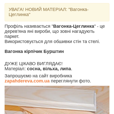
УВАГА! НОВИЙ МАТЕРІАЛ:
"Вагонка-
Цеглинка"
Профіль називається "
Вагонка-Цеглинка
" - це
дерев'яна яні вироби, що зовні нагадують
паркет.
Використовується для обшивки стін та стелі.
Вагонка кірпічик Бурштин
ДУЖЕ ЦІКАВО ВИГЛЯДАЄ!
Матеріал:
сосна, вільха, липа
.
Запрошуємо на сайт виробника
zapahdereva.com.ua
переглянути фото.