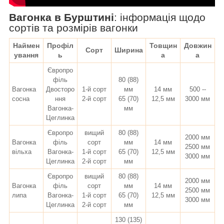
Вагонка в Бурштині
:
інформація щодо
сортів та розмірів вагонки
Наймен
Профіл
Товщин
Довжин
Сорт
Ширина
ування
ь
а
а
Європро
філь
80 (88)
Вагонка
Двосторо
1-й сорт
мм
14 мм
500 --
сосна
ння
2-й сорт
65 (70)
12,5 мм
3000 мм
Вагонка-
мм
Цеглинка
Європро
вищий
80 (88)
2000 мм
Вагонка
філь
сорт
мм
14 мм
2500 мм
вільха
Вагонка-
1-й сорт
65 (70)
12,5 мм
3000 мм
Цеглинка
2-й сорт
мм
Європро
вищий
80 (88)
2000 мм
Вагонка
філь
сорт
мм
14 мм
2500 мм
липа
Вагонка-
1-й сорт
65 (70)
12,5 мм
3000 мм
Цеглинка
2-й сорт
мм
130 (135)