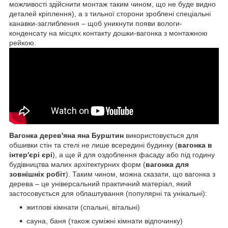
можливості здійснити монтаж таким чином, що не буде видно
деталей кріплення), а з тильної сторони зроблені спеціальні
канавки-заглиблення – щоб уникнути появи вологи-
конденсату на місцях контакту дошки-вагонка з монтажною
рейкою.
Вагонка дерев'яна яна Бурштин
використовується для
обшивки стін та стелі не лише всередині будинку (
вагонка в
інтер'єрі єрі
), а ще й для оздоблення фасаду або під годину
будівництва малих архітектурних форм (
вагонка для
зовнішніх робіт
). Таким чином, можна сказати, що вагонка з
дерева – це універсальний практичний матеріал, який
застосовується для облаштування (популярні та унікальні):
житлові кімнати (спальні, вітальні)
сауна, баня (також суміжні кімнати відпочинку)