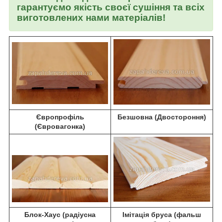
гарантуємо якість своєї сушіння та всіх
виготовлених нами матеріалів!
Європрофіль
Безшовна (Двостороння)
(Євровагонка)
Блок-Хаус (радіусна
Імітація бруса (фальш