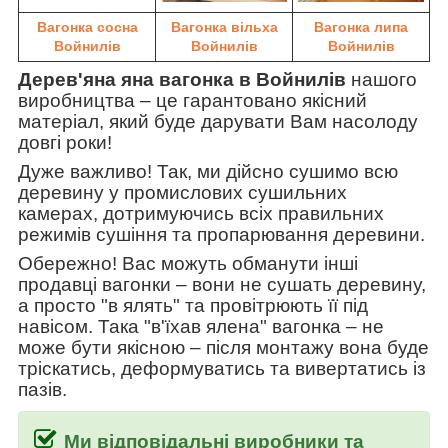
Вагонка сосна
Вагонка вільха
Вагонка липа
Войнилів
Войнилів
Войнилів
Дерев'яна яна вагонка в Войнилів
нашого
виробництва
–
це гарантовано якісний
матеріал, який буде дарувати Вам насолоду
довгі роки!
Дуже важливо! Так, ми дійсно сушимо всю
деревину у промислових сушильних
камерах, дотримуючись всіх правильних
режимів сушіння та пропарювання деревини.
Обережно! Вас можуть обманути інші
продавці вагонки
–
вони не сушать деревину,
а просто "в ялять" та провітрюють її під
навісом. Така
"в'їхав ялена" вагонка
–
не
може бути якісною
–
після монтажу вона буде
тріскатись, деформуватись та вивертатись із
пазів.
Ми відповідальні виробники та