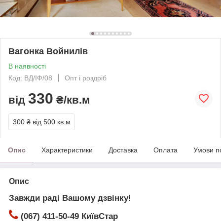
Вагонка Войнилів
В наявності
Код: ВД/ІФ/08
Опт і роздріб
330
від
₴/кв.м
300 ₴
від 500 кв.м
Опис
Характеристики
Доставка
Оплата
Умови п
Опис
Завжди раді Вашому дзвінку!
(067) 411-50-49 КиївСтар