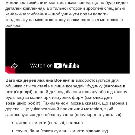
можливості здійснити монтаж таким чином, що не буде видно
деталей кріплення), а з тильної сторони зроблені спеціальні
канавки-заглиблення – щоб уникнути появи вологи-
конденсату на місцях контакту дошки-вагонка з монтажною
рейкою.
Вагонка дерев'яна яна Войнилів
використовується для
обшивки стін та стелі не лише всередині будинку (
вагонка в
інтер'єрі єрі
), а ще й для оздоблення фасаду або під годину
будівництва малих архітектурних форм (
вагонка для
зовнішніх робіт
). Таким чином, можна сказати, що вагонка з
дерева – це універсальний практичний матеріал, який
застосовується для облаштування (популярні та унікальні):
житлові кімнати (спальні, вітальні)
сауна, баня (також суміжні кімнати відпочинку)