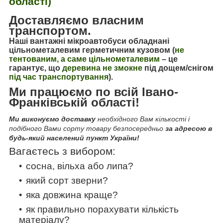
області)
Доставляємо власним
транспортом.
Наші вантажні мікроавтобуси обладнані
цільнометалевим герметичним кузовом (
не
тентованим, а саме цільнометалевим
–
це
гарантує, що
деревина не змокне
під дощем/снігом
під час транспортування
).
Ми працюємо по всій Івано-
Франківській області!
Ми виконуємо доставку
необхідного Вам кількості і
подібного Вами сорту товару безпосередньо
за адресою в
будь-який населений пункт України!
Вагаєтесь з вибором:
сосна, вільха або липа?
який сорт зверни?
яка довжина краще?
як правильно порахувати кількість
матеріалу?