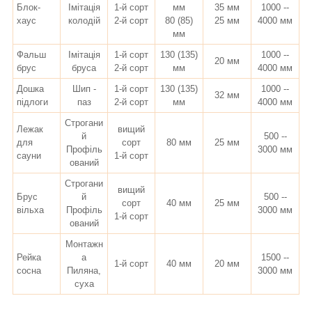
Блок-
Імітація
1-й сорт
мм
35 мм
1000 --
хаус
колодій
2-й сорт
80 (85)
25 мм
4000 мм
мм
Фальш
Імітація
1-й сорт
130 (135)
1000 --
20 мм
брус
бруса
2-й сорт
мм
4000 мм
Дошка
Шип -
1-й сорт
130 (135)
1000 --
32 мм
підлоги
паз
2-й сорт
мм
4000 мм
Строгани
Лежак
вищий
й
500 --
для
сорт
80 мм
25 мм
Профіль
3000 мм
сауни
1-й сорт
ований
Строгани
вищий
Брус
й
500 --
сорт
40 мм
25 мм
вільха
Профіль
3000 мм
1-й сорт
ований
Монтажн
Рейка
а
1500 --
1-й сорт
40 мм
20 мм
сосна
Пиляна,
3000 мм
суха