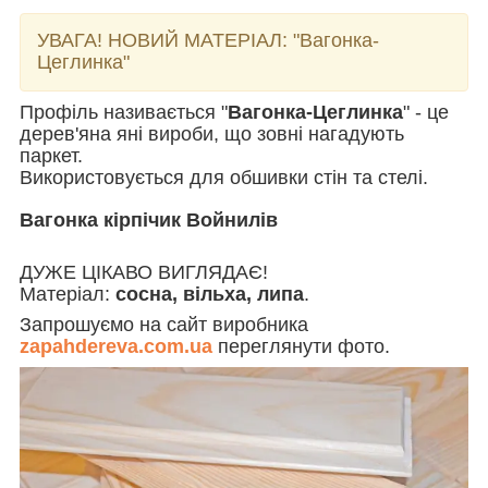
УВАГА! НОВИЙ МАТЕРІАЛ:
"Вагонка-
Цеглинка"
Профіль називається "
Вагонка-Цеглинка
" - це
дерев'яна яні вироби, що зовні нагадують
паркет.
Використовується для обшивки стін та стелі.
Вагонка кірпічик Войнилів
ДУЖЕ ЦІКАВО ВИГЛЯДАЄ!
Матеріал:
сосна, вільха, липа
.
Запрошуємо на сайт виробника
zapahdereva.com.ua
переглянути фото.