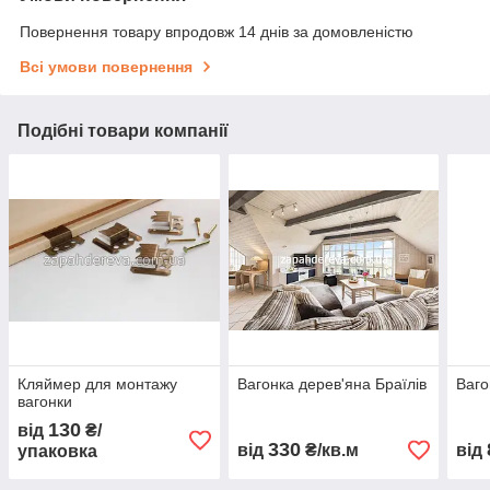
Повернення товару впродовж 14 днів за домовленістю
Всі умови повернення
Подібні товари компанії
Кляймер для монтажу
Вагонка дерев'яна Браїлів
Ваго
вагонки
130
від
₴/
330
від
₴/кв.м
від
упаковка