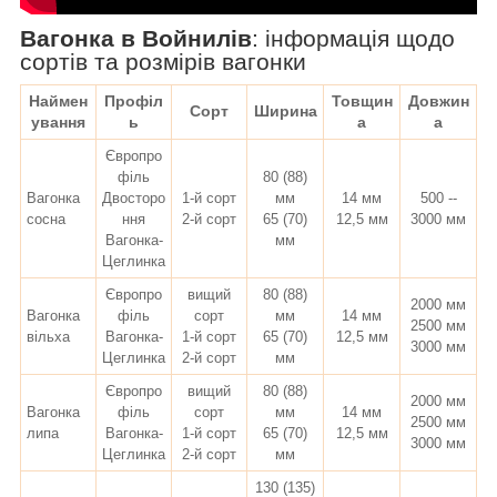
Вагонка в Войнилів
:
інформація щодо
сортів та розмірів вагонки
Наймен
Профіл
Товщин
Довжин
Сорт
Ширина
ування
ь
а
а
Європро
філь
80 (88)
Вагонка
Двосторо
1-й сорт
мм
14 мм
500 --
сосна
ння
2-й сорт
65 (70)
12,5 мм
3000 мм
Вагонка-
мм
Цеглинка
Європро
вищий
80 (88)
2000 мм
Вагонка
філь
сорт
мм
14 мм
2500 мм
вільха
Вагонка-
1-й сорт
65 (70)
12,5 мм
3000 мм
Цеглинка
2-й сорт
мм
Європро
вищий
80 (88)
2000 мм
Вагонка
філь
сорт
мм
14 мм
2500 мм
липа
Вагонка-
1-й сорт
65 (70)
12,5 мм
3000 мм
Цеглинка
2-й сорт
мм
130 (135)