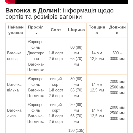
Вагонка в Долині
:
інформація щодо
сортів та розмірів вагонки
Наймен
Профіл
Товщин
Довжин
Сорт
Ширина
ування
ь
а
а
Європро
філь
80 (88)
Вагонка
Двосторо
1-й сорт
мм
14 мм
500 --
сосна
ння
2-й сорт
65 (70)
12,5 мм
3000 мм
Вагонка-
мм
Цеглинка
Європро
вищий
80 (88)
2000 мм
Вагонка
філь
сорт
мм
14 мм
2500 мм
вільха
Вагонка-
1-й сорт
65 (70)
12,5 мм
3000 мм
Цеглинка
2-й сорт
мм
Європро
вищий
80 (88)
2000 мм
Вагонка
філь
сорт
мм
14 мм
2500 мм
липа
Вагонка-
1-й сорт
65 (70)
12,5 мм
3000 мм
Цеглинка
2-й сорт
мм
130 (135)