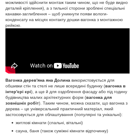
можливості здійснити монтаж таким чином, що не буде видно
деталей кріплення), а з тильної сторони зроблені спеціальні
канавки-заглиблення – щоб уникнути появи вологи-
конденсату на місцях контакту дошки-вагонка з монтажною
рейкою.
Вагонка дерев'яна яна Долина
використовується для
обшивки стін та стелі не лише всередині будинку (
вагонка в
інтер'єрі єрі
), а ще й для оздоблення фасаду або під годину
будівництва малих архітектурних форм (
вагонка для
зовнішніх робіт
). Таким чином, можна сказати, що вагонка з
дерева – це універсальний практичний матеріал, який
застосовується для облаштування (популярні та унікальні):
житлові кімнати (спальні, вітальні)
сауна, баня (також суміжні кімнати відпочинку)