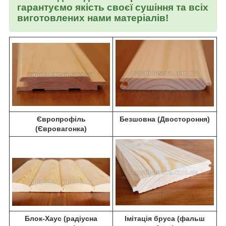
гарантуємо якість своєї сушіння та всіх
виготовлених нами матеріалів!
Європрофіль
Безшовна (Двостороння)
(Євровагонка)
Блок-Хаус (радіусна
Імітація бруса (фальш