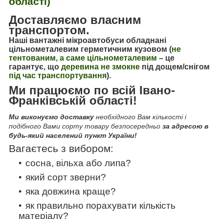
області)
Доставляємо власним
транспортом.
Наші вантажні мікроавтобуси обладнані
цільнометалевим герметичним кузовом (
не
тентованим, а саме цільнометалевим
–
це
гарантує, що
деревина не змокне
під дощем/снігом
під час транспортування
).
Ми працюємо по всій Івано-
Франківській області!
Ми виконуємо доставку
необхідного Вам кількості і
подібного Вами сорту товару безпосередньо
за адресою в
будь-який населений пункт України!
Вагаєтесь з вибором:
сосна, вільха або липа?
який сорт зверни?
яка довжина краще?
як правильно порахувати кількість
матеріалу?