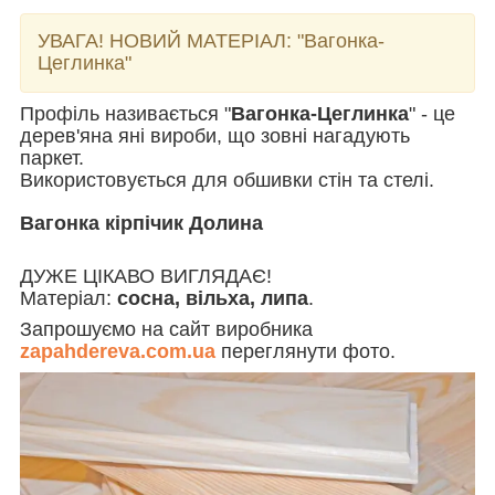
УВАГА! НОВИЙ МАТЕРІАЛ:
"Вагонка-
Цеглинка"
Профіль називається "
Вагонка-Цеглинка
" - це
дерев'яна яні вироби, що зовні нагадують
паркет.
Використовується для обшивки стін та стелі.
Вагонка кірпічик Долина
ДУЖЕ ЦІКАВО ВИГЛЯДАЄ!
Матеріал:
сосна, вільха, липа
.
Запрошуємо на сайт виробника
zapahdereva.com.ua
переглянути фото.