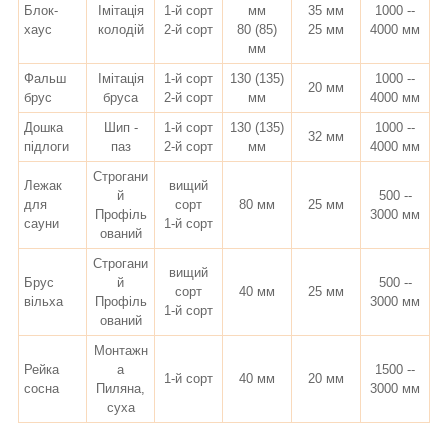
Блок-
Імітація
1-й сорт
мм
35 мм
1000 --
хаус
колодій
2-й сорт
80 (85)
25 мм
4000 мм
мм
Фальш
Імітація
1-й сорт
130 (135)
1000 --
20 мм
брус
бруса
2-й сорт
мм
4000 мм
Дошка
Шип -
1-й сорт
130 (135)
1000 --
32 мм
підлоги
паз
2-й сорт
мм
4000 мм
Строгани
Лежак
вищий
й
500 --
для
сорт
80 мм
25 мм
Профіль
3000 мм
сауни
1-й сорт
ований
Строгани
вищий
Брус
й
500 --
сорт
40 мм
25 мм
вільха
Профіль
3000 мм
1-й сорт
ований
Монтажн
Рейка
а
1500 --
1-й сорт
40 мм
20 мм
сосна
Пиляна,
3000 мм
суха