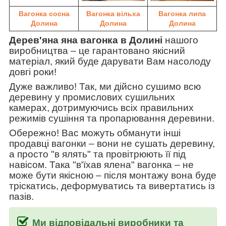
Вагонка сосна
Вагонка вільха
Вагонка липа
Долина
Долина
Долина
Дерев'яна яна вагонка в Долині
нашого
виробництва
–
це гарантовано якісний
матеріал, який буде дарувати Вам насолоду
довгі роки!
Дуже важливо! Так, ми дійсно сушимо всю
деревину у промислових сушильних
камерах, дотримуючись всіх правильних
режимів сушіння та пропарювання деревини.
Обережно! Вас можуть обманути інші
продавці вагонки
–
вони не сушать деревину,
а просто "в ялять" та провітрюють її під
навісом. Така
"в'їхав ялена" вагонка
–
не
може бути якісною
–
після монтажу вона буде
тріскатись, деформуватись та вивертатись із
пазів.
Ми відповідальні виробники та