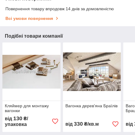
Повернення товару впродовж 14 днів за домовленістю
Всі умови повернення
Подібні товари компанії
Кляймер для монтажу
Вагонка дерев'яна Браїлів
Ваго
вагонки
Бра
130
від
₴/
330
від
₴/кв.м
від
упаковка