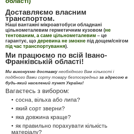
області)
Доставляємо власним
транспортом.
Наші вантажні мікроавтобуси обладнані
цільнометалевим герметичним кузовом (
не
тентованим, а саме цільнометалевим
–
це
гарантує, що
деревина не змокне
під дощем/снігом
під час транспортування
).
Ми працюємо по всій Івано-
Франківській області!
Ми виконуємо доставку
необхідного Вам кількості і
подібного Вами сорту товару безпосередньо
за адресою в
будь-який населений пункт України!
Вагаєтесь з вибором:
сосна, вільха або липа?
який сорт зверни?
яка довжина краще?
як правильно порахувати кількість
матеріалу?