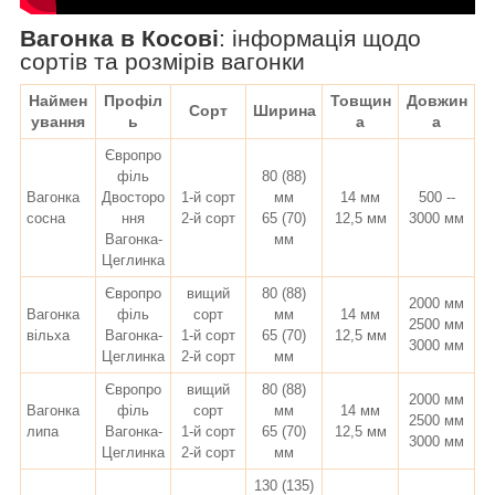
Вагонка в Косові
:
інформація щодо
сортів та розмірів вагонки
Наймен
Профіл
Товщин
Довжин
Сорт
Ширина
ування
ь
а
а
Європро
філь
80 (88)
Вагонка
Двосторо
1-й сорт
мм
14 мм
500 --
сосна
ння
2-й сорт
65 (70)
12,5 мм
3000 мм
Вагонка-
мм
Цеглинка
Європро
вищий
80 (88)
2000 мм
Вагонка
філь
сорт
мм
14 мм
2500 мм
вільха
Вагонка-
1-й сорт
65 (70)
12,5 мм
3000 мм
Цеглинка
2-й сорт
мм
Європро
вищий
80 (88)
2000 мм
Вагонка
філь
сорт
мм
14 мм
2500 мм
липа
Вагонка-
1-й сорт
65 (70)
12,5 мм
3000 мм
Цеглинка
2-й сорт
мм
130 (135)