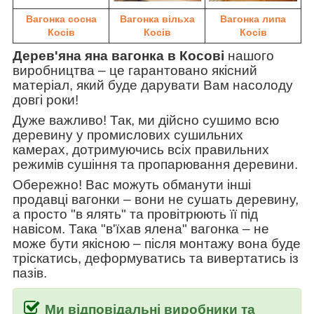
Вагонка сосна
Вагонка вільха
Вагонка липа
Косів
Косів
Косів
Дерев'яна яна вагонка в Косові
нашого
виробництва
–
це гарантовано якісний
матеріал, який буде дарувати Вам насолоду
довгі роки!
Дуже важливо! Так, ми дійсно сушимо всю
деревину у промислових сушильних
камерах, дотримуючись всіх правильних
режимів сушіння та пропарювання деревини.
Обережно! Вас можуть обманути інші
продавці вагонки
–
вони не сушать деревину,
а просто "в ялять" та провітрюють її під
навісом. Така
"в'їхав ялена" вагонка
–
не
може бути якісною
–
після монтажу вона буде
тріскатись, деформуватись та вивертатись із
пазів.
Ми відповідальні виробники та