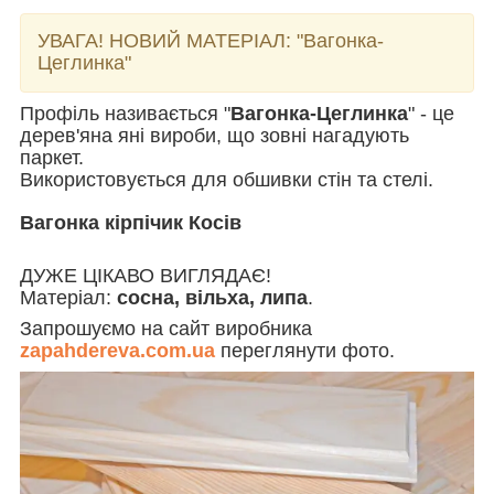
УВАГА! НОВИЙ МАТЕРІАЛ:
"Вагонка-
Цеглинка"
Профіль називається "
Вагонка-Цеглинка
" - це
дерев'яна яні вироби, що зовні нагадують
паркет.
Використовується для обшивки стін та стелі.
Вагонка кірпічик Косів
ДУЖЕ ЦІКАВО ВИГЛЯДАЄ!
Матеріал:
сосна, вільха, липа
.
Запрошуємо на сайт виробника
zapahdereva.com.ua
переглянути фото.