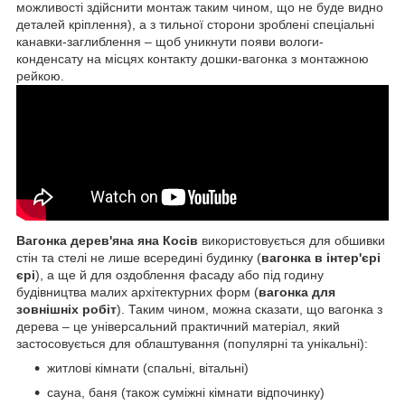
можливості здійснити монтаж таким чином, що не буде видно
деталей кріплення), а з тильної сторони зроблені спеціальні
канавки-заглиблення – щоб уникнути появи вологи-
конденсату на місцях контакту дошки-вагонка з монтажною
рейкою.
Вагонка дерев'яна яна Косів
використовується для обшивки
стін та стелі не лише всередині будинку (
вагонка в інтер'єрі
єрі
), а ще й для оздоблення фасаду або під годину
будівництва малих архітектурних форм (
вагонка для
зовнішніх робіт
). Таким чином, можна сказати, що вагонка з
дерева – це універсальний практичний матеріал, який
застосовується для облаштування (популярні та унікальні):
житлові кімнати (спальні, вітальні)
сауна, баня (також суміжні кімнати відпочинку)