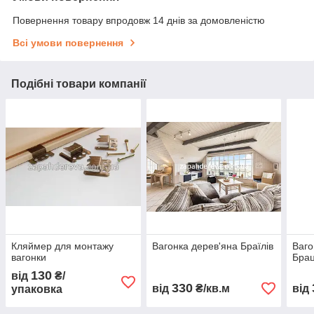
Повернення товару впродовж 14 днів за домовленістю
Всі умови повернення
Подібні товари компанії
Кляймер для монтажу
Вагонка дерев'яна Браїлів
Ваго
вагонки
Бра
130
від
₴/
330
від
₴/кв.м
від
упаковка