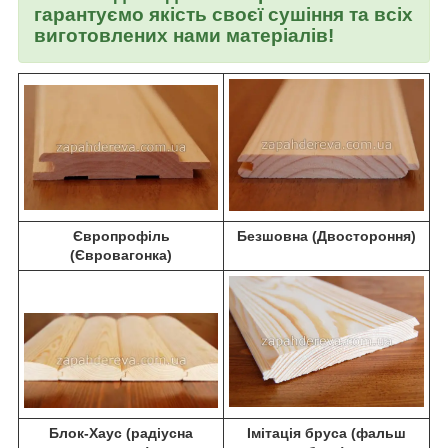
гарантуємо якість своєї сушіння та всіх
виготовлених нами матеріалів!
Європрофіль
Безшовна (Двостороння)
(Євровагонка)
Блок-Хаус (радіусна
Імітація бруса (фальш