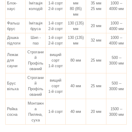
Блок-
Імітація
1-й сорт
мм
35 мм
1000 --
хаус
колодій
2-й сорт
80 (85)
25 мм
4000 мм
мм
Фальш
Імітація
1-й сорт
130 (135)
1000 --
20 мм
брус
бруса
2-й сорт
мм
4000 мм
Дошка
Шип -
1-й сорт
130 (135)
1000 --
32 мм
підлоги
паз
2-й сорт
мм
4000 мм
Строгани
Лежак
вищий
й
500 --
для
сорт
80 мм
25 мм
Профіль
3000 мм
сауни
1-й сорт
ований
Строгани
вищий
Брус
й
500 --
сорт
40 мм
25 мм
вільха
Профіль
3000 мм
1-й сорт
ований
Монтажн
Рейка
а
1500 --
1-й сорт
40 мм
20 мм
сосна
Пиляна,
3000 мм
суха