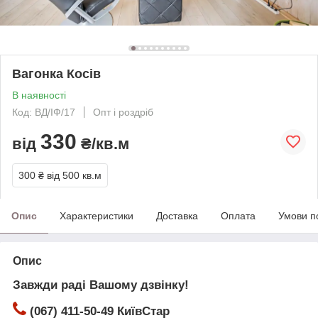
Вагонка Косів
В наявності
Код: ВД/ІФ/17
Опт і роздріб
330
від
₴/кв.м
300 ₴
від 500 кв.м
Опис
Характеристики
Доставка
Оплата
Умови п
Опис
Завжди раді Вашому дзвінку!
(067) 411-50-49 КиївСтар