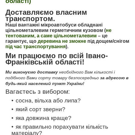
області)
Доставляємо власним
транспортом.
Наші вантажні мікроавтобуси обладнані
цільнометалевим герметичним кузовом (
не
тентованим, а саме цільнометалевим
–
це
гарантує, що
деревина не змокне
під дощем/снігом
під час транспортування
).
Ми працюємо по всій Івано-
Франківській області!
Ми виконуємо доставку
необхідного Вам кількості і
подібного Вами сорту товару безпосередньо
за адресою в
будь-який населений пункт України!
Вагаєтесь з вибором:
сосна, вільха або липа?
який сорт зверни?
яка довжина краще?
як правильно порахувати кількість
матеріалу?