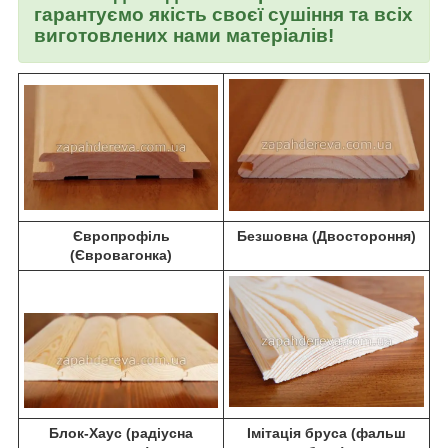
гарантуємо якість своєї сушіння та всіх
виготовлених нами матеріалів!
Європрофіль
Безшовна (Двостороння)
(Євровагонка)
Блок-Хаус (радіусна
Імітація бруса (фальш