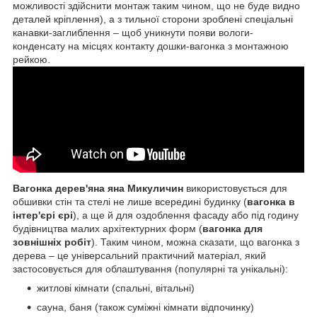
можливості здійснити монтаж таким чином, що не буде видно
деталей кріплення), а з тильної сторони зроблені спеціальні
канавки-заглиблення – щоб уникнути появи вологи-
конденсату на місцях контакту дошки-вагонка з монтажною
рейкою.
Вагонка дерев'яна яна Микуличин
використовується для
обшивки стін та стелі не лише всередині будинку (
вагонка в
інтер'єрі єрі
), а ще й для оздоблення фасаду або під годину
будівництва малих архітектурних форм (
вагонка для
зовнішніх робіт
). Таким чином, можна сказати, що вагонка з
дерева – це універсальний практичний матеріал, який
застосовується для облаштування (популярні та унікальні):
житлові кімнати (спальні, вітальні)
сауна, баня (також суміжні кімнати відпочинку)