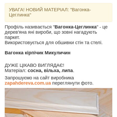
УВАГА! НОВИЙ МАТЕРІАЛ:
"Вагонка-
Цеглинка"
Профіль називається "
Вагонка-Цеглинка
" - це
дерев'яна яні вироби, що зовні нагадують
паркет.
Використовується для обшивки стін та стелі.
Вагонка кірпічик Микуличин
ДУЖЕ ЦІКАВО ВИГЛЯДАЄ!
Матеріал:
сосна, вільха, липа
.
Запрошуємо на сайт виробника
zapahdereva.com.ua
переглянути фото.