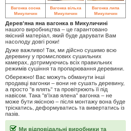
Вагонка сосна
Вагонка вільха
Вагонка липа
Микуличин
Микуличин
Микуличин
Дерев'яна яна вагонка в Микуличині
нашого виробництва
–
це гарантовано
якісний матеріал, який буде дарувати Вам
насолоду довгі роки!
Дуже важливо! Так, ми дійсно сушимо всю
деревину у промислових сушильних
камерах, дотримуючись всіх правильних
режимів сушіння та пропарювання деревини.
Обережно! Вас можуть обманути інші
продавці вагонки
–
вони не сушать деревину,
а просто "в ялять" та провітрюють її під
навісом. Така
"в'їхав ялена" вагонка
–
не
може бути якісною
–
після монтажу вона буде
тріскатись, деформуватись та вивертатись із
пазів.
Ми відповідальні виробники та