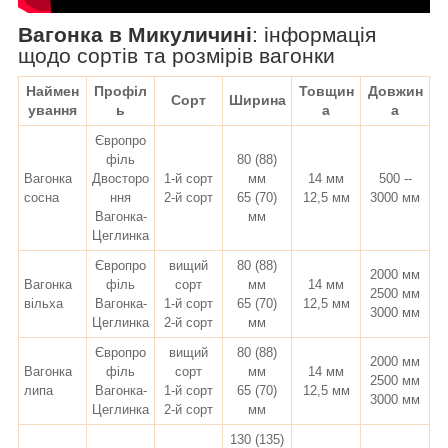
Вагонка в Микуличині
:
інформація
щодо сортів та розмірів вагонки
Наймен
Профіл
Товщин
Довжин
Сорт
Ширина
ування
ь
а
а
Європро
філь
80 (88)
Вагонка
Двосторо
1-й сорт
мм
14 мм
500 --
сосна
ння
2-й сорт
65 (70)
12,5 мм
3000 мм
Вагонка-
мм
Цеглинка
Європро
вищий
80 (88)
2000 мм
Вагонка
філь
сорт
мм
14 мм
2500 мм
вільха
Вагонка-
1-й сорт
65 (70)
12,5 мм
3000 мм
Цеглинка
2-й сорт
мм
Європро
вищий
80 (88)
2000 мм
Вагонка
філь
сорт
мм
14 мм
2500 мм
липа
Вагонка-
1-й сорт
65 (70)
12,5 мм
3000 мм
Цеглинка
2-й сорт
мм
130 (135)