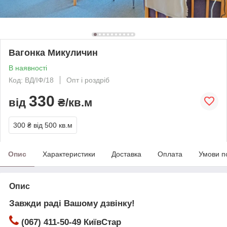
Вагонка Микуличин
В наявності
Код: ВД/ІФ/18
Опт і роздріб
330
від
₴/кв.м
300 ₴
від 500 кв.м
Опис
Характеристики
Доставка
Оплата
Умови п
Опис
Завжди раді Вашому дзвінку!
(067) 411-50-49 КиївСтар