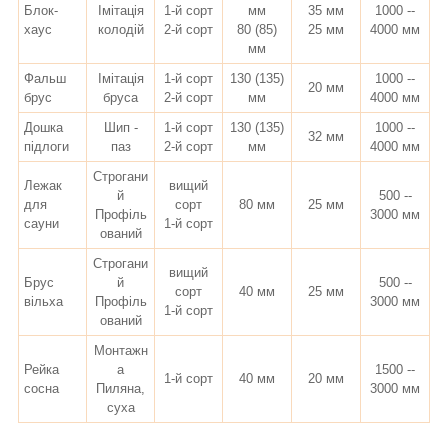
Блок-
Імітація
1-й сорт
мм
35 мм
1000 --
хаус
колодій
2-й сорт
80 (85)
25 мм
4000 мм
мм
Фальш
Імітація
1-й сорт
130 (135)
1000 --
20 мм
брус
бруса
2-й сорт
мм
4000 мм
Дошка
Шип -
1-й сорт
130 (135)
1000 --
32 мм
підлоги
паз
2-й сорт
мм
4000 мм
Строгани
Лежак
вищий
й
500 --
для
сорт
80 мм
25 мм
Профіль
3000 мм
сауни
1-й сорт
ований
Строгани
вищий
Брус
й
500 --
сорт
40 мм
25 мм
вільха
Профіль
3000 мм
1-й сорт
ований
Монтажн
Рейка
а
1500 --
1-й сорт
40 мм
20 мм
сосна
Пиляна,
3000 мм
суха