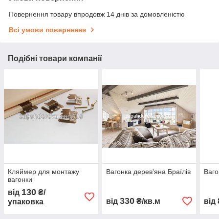
Повернення товару впродовж 14 днів за домовленістю
Всі умови повернення
Подібні товари компанії
Кляймер для монтажу
Вагонка дерев'яна Браїлів
Ваго
вагонки
130
від
₴/
330
від
₴/кв.м
від
упаковка