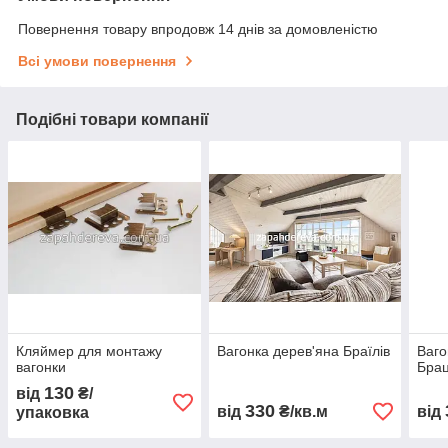
Повернення товару впродовж 14 днів за домовленістю
Всі умови повернення
Подібні товари компанії
Кляймер для монтажу
Вагонка дерев'яна Браїлів
Ваго
вагонки
Бра
130
від
₴/
330
від
₴/кв.м
від
упаковка