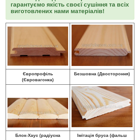
гарантуємо якість своєї сушіння та всіх
виготовлених нами матеріалів!
Європрофіль
Безшовна (Двостороння)
(Євровагонка)
Блок-Хаус (радіусна
Імітація бруса (фальш