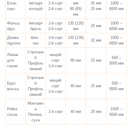
Блок-
Імітація
1-й сорт
мм
35 мм
1000 --
хаус
колодій
2-й сорт
80 (85)
25 мм
4000 мм
мм
Фальш
Імітація
1-й сорт
130 (135)
1000 --
20 мм
брус
бруса
2-й сорт
мм
4000 мм
Дошка
Шип -
1-й сорт
130 (135)
1000 --
32 мм
підлоги
паз
2-й сорт
мм
4000 мм
Строгани
Лежак
вищий
й
500 --
для
сорт
80 мм
25 мм
Профіль
3000 мм
сауни
1-й сорт
ований
Строгани
вищий
Брус
й
500 --
сорт
40 мм
25 мм
вільха
Профіль
3000 мм
1-й сорт
ований
Монтажн
Рейка
а
1500 --
1-й сорт
40 мм
20 мм
сосна
Пиляна,
3000 мм
суха