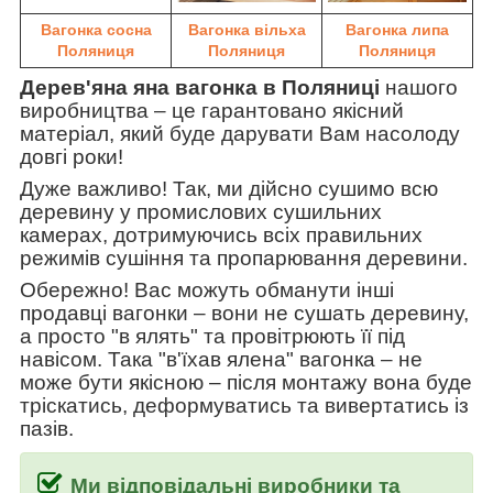
Вагонка сосна
Вагонка вільха
Вагонка липа
Поляниця
Поляниця
Поляниця
Дерев'яна яна вагонка в Поляниці
нашого
виробництва
–
це гарантовано якісний
матеріал, який буде дарувати Вам насолоду
довгі роки!
Дуже важливо! Так, ми дійсно сушимо всю
деревину у промислових сушильних
камерах, дотримуючись всіх правильних
режимів сушіння та пропарювання деревини.
Обережно! Вас можуть обманути інші
продавці вагонки
–
вони не сушать деревину,
а просто "в ялять" та провітрюють її під
навісом. Така
"в'їхав ялена" вагонка
–
не
може бути якісною
–
після монтажу вона буде
тріскатись, деформуватись та вивертатись із
пазів.
Ми відповідальні виробники та