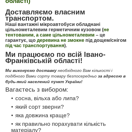
області)
Доставляємо власним
транспортом.
Наші вантажні мікроавтобуси обладнані
цільнометалевим герметичним кузовом (
не
тентованим, а саме цільнометалевим
–
це
гарантує, що
деревина не змокне
під дощем/снігом
під час транспортування
).
Ми працюємо по всій Івано-
Франківській області!
Ми виконуємо доставку
необхідного Вам кількості і
подібного Вами сорту товару безпосередньо
за адресою в
будь-який населений пункт України!
Вагаєтесь з вибором:
сосна, вільха або липа?
який сорт зверни?
яка довжина краще?
як правильно порахувати кількість
матеріалу?