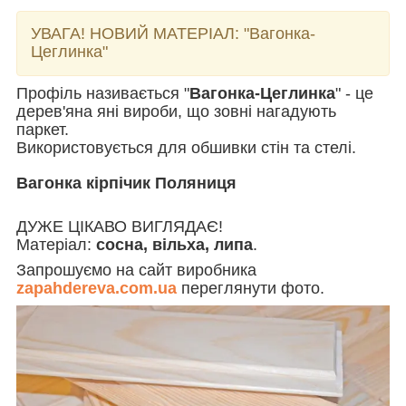
УВАГА! НОВИЙ МАТЕРІАЛ:
"Вагонка-
Цеглинка"
Профіль називається "
Вагонка-Цеглинка
" - це
дерев'яна яні вироби, що зовні нагадують
паркет.
Використовується для обшивки стін та стелі.
Вагонка кірпічик Поляниця
ДУЖЕ ЦІКАВО ВИГЛЯДАЄ!
Матеріал:
сосна, вільха, липа
.
Запрошуємо на сайт виробника
zapahdereva.com.ua
переглянути фото.