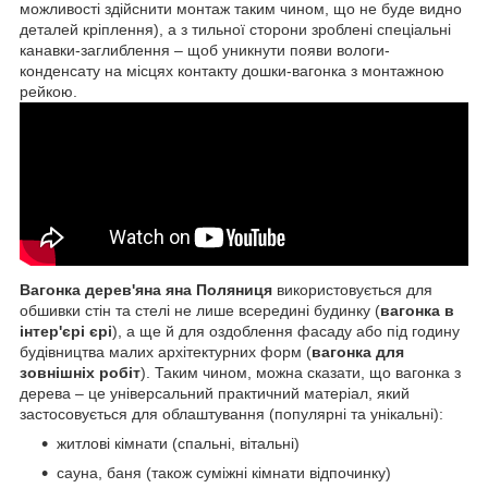
можливості здійснити монтаж таким чином, що не буде видно
деталей кріплення), а з тильної сторони зроблені спеціальні
канавки-заглиблення – щоб уникнути появи вологи-
конденсату на місцях контакту дошки-вагонка з монтажною
рейкою.
Вагонка дерев'яна яна Поляниця
використовується для
обшивки стін та стелі не лише всередині будинку (
вагонка в
інтер'єрі єрі
), а ще й для оздоблення фасаду або під годину
будівництва малих архітектурних форм (
вагонка для
зовнішніх робіт
). Таким чином, можна сказати, що вагонка з
дерева – це універсальний практичний матеріал, який
застосовується для облаштування (популярні та унікальні):
житлові кімнати (спальні, вітальні)
сауна, баня (також суміжні кімнати відпочинку)