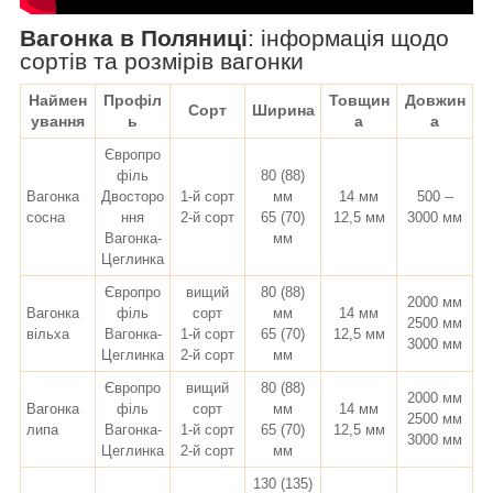
Вагонка в Поляниці
:
інформація щодо
сортів та розмірів вагонки
Наймен
Профіл
Товщин
Довжин
Сорт
Ширина
ування
ь
а
а
Європро
філь
80 (88)
Вагонка
Двосторо
1-й сорт
мм
14 мм
500 --
сосна
ння
2-й сорт
65 (70)
12,5 мм
3000 мм
Вагонка-
мм
Цеглинка
Європро
вищий
80 (88)
2000 мм
Вагонка
філь
сорт
мм
14 мм
2500 мм
вільха
Вагонка-
1-й сорт
65 (70)
12,5 мм
3000 мм
Цеглинка
2-й сорт
мм
Європро
вищий
80 (88)
2000 мм
Вагонка
філь
сорт
мм
14 мм
2500 мм
липа
Вагонка-
1-й сорт
65 (70)
12,5 мм
3000 мм
Цеглинка
2-й сорт
мм
130 (135)