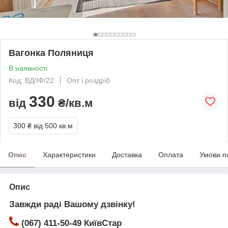
Вагонка Поляниця
В наявності
Код: ВД/ІФ/22
Опт і роздріб
330
від
₴/кв.м
300 ₴
від 500 кв.м
Опис
Характеристики
Доставка
Оплата
Умови п
Опис
Завжди раді Вашому дзвінку!
(067) 411-50-49 КиївСтар