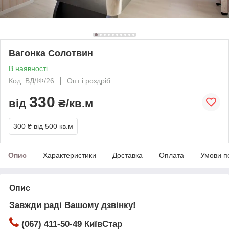
Вагонка Солотвин
В наявності
Код: ВД/ІФ/26
Опт і роздріб
330
від
₴/кв.м
300 ₴
від 500 кв.м
Опис
Характеристики
Доставка
Оплата
Умови п
Опис
Завжди раді Вашому дзвінку!
(067) 411-50-49 КиївСтар