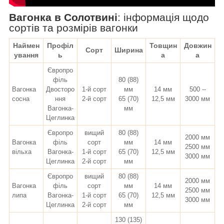
Вагонка в Солотвині
:
інформація щодо
сортів та розмірів вагонки
Наймен
Профіл
Товщин
Довжин
Сорт
Ширина
ування
ь
а
а
Європро
філь
80 (88)
Вагонка
Двосторо
1-й сорт
мм
14 мм
500 --
сосна
ння
2-й сорт
65 (70)
12,5 мм
3000 мм
Вагонка-
мм
Цеглинка
Європро
вищий
80 (88)
2000 мм
Вагонка
філь
сорт
мм
14 мм
2500 мм
вільха
Вагонка-
1-й сорт
65 (70)
12,5 мм
3000 мм
Цеглинка
2-й сорт
мм
Європро
вищий
80 (88)
2000 мм
Вагонка
філь
сорт
мм
14 мм
2500 мм
липа
Вагонка-
1-й сорт
65 (70)
12,5 мм
3000 мм
Цеглинка
2-й сорт
мм
130 (135)