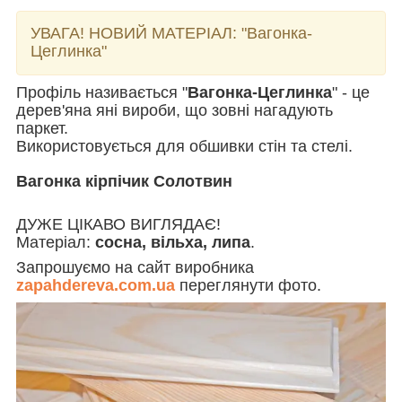
УВАГА! НОВИЙ МАТЕРІАЛ:
"Вагонка-
Цеглинка"
Профіль називається "
Вагонка-Цеглинка
" - це
дерев'яна яні вироби, що зовні нагадують
паркет.
Використовується для обшивки стін та стелі.
Вагонка кірпічик Солотвин
ДУЖЕ ЦІКАВО ВИГЛЯДАЄ!
Матеріал:
сосна, вільха, липа
.
Запрошуємо на сайт виробника
zapahdereva.com.ua
переглянути фото.