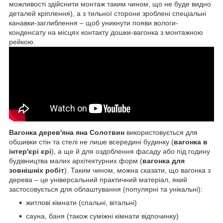
можливості здійснити монтаж таким чином, що не буде видно
деталей кріплення), а з тильної сторони зроблені спеціальні
канавки-заглиблення – щоб уникнути появи вологи-
конденсату на місцях контакту дошки-вагонка з монтажною
рейкою.
Вагонка дерев'яна яна Солотвин
використовується для
обшивки стін та стелі не лише всередині будинку (
вагонка в
інтер'єрі єрі
), а ще й для оздоблення фасаду або під годину
будівництва малих архітектурних форм (
вагонка для
зовнішніх робіт
). Таким чином, можна сказати, що вагонка з
дерева – це універсальний практичний матеріал, який
застосовується для облаштування (популярні та унікальні):
житлові кімнати (спальні, вітальні)
сауна, баня (також суміжні кімнати відпочинку)