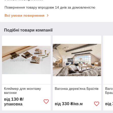
Повернення товару впродовж 14 днів за домовленістю
Всі умови повернення
Подібні товари компанії
Кляймер для монтажу
Вагонка дерев'яна Браїлів
Ваго
вагонки
Бра
130
від
₴/
330
від
₴/кв.м
від
упаковка