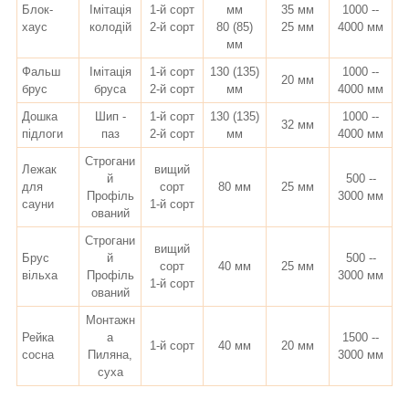
Блок-
Імітація
1-й сорт
мм
35 мм
1000 --
хаус
колодій
2-й сорт
80 (85)
25 мм
4000 мм
мм
Фальш
Імітація
1-й сорт
130 (135)
1000 --
20 мм
брус
бруса
2-й сорт
мм
4000 мм
Дошка
Шип -
1-й сорт
130 (135)
1000 --
32 мм
підлоги
паз
2-й сорт
мм
4000 мм
Строгани
Лежак
вищий
й
500 --
для
сорт
80 мм
25 мм
Профіль
3000 мм
сауни
1-й сорт
ований
Строгани
вищий
Брус
й
500 --
сорт
40 мм
25 мм
вільха
Профіль
3000 мм
1-й сорт
ований
Монтажн
Рейка
а
1500 --
1-й сорт
40 мм
20 мм
сосна
Пиляна,
3000 мм
суха