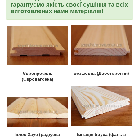
гарантуємо якість своєї сушіння та всіх
виготовлених нами матеріалів!
Європрофіль
Безшовна (Двостороння)
(Євровагонка)
Блок-Хаус (радіусна
Імітація бруса (фальш