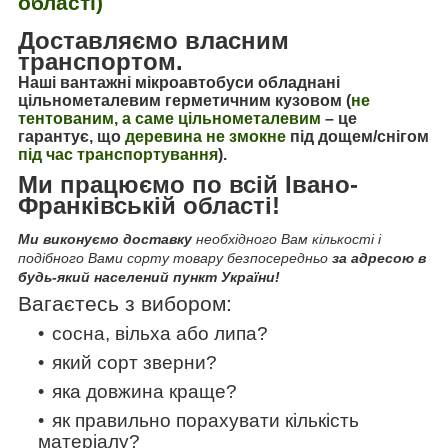
області)
Доставляємо власним
транспортом.
Наші вантажні мікроавтобуси обладнані
цільнометалевим герметичним кузовом (
не
тентованим, а саме цільнометалевим
–
це
гарантує, що
деревина не змокне
під дощем/снігом
під час транспортування
).
Ми працюємо по всій Івано-
Франківській області!
Ми виконуємо доставку
необхідного Вам кількості і
подібного Вами сорту товару безпосередньо
за адресою в
будь-який населений пункт України!
Вагаєтесь з вибором:
сосна, вільха або липа?
який сорт зверни?
яка довжина краще?
як правильно порахувати кількість
матеріалу?