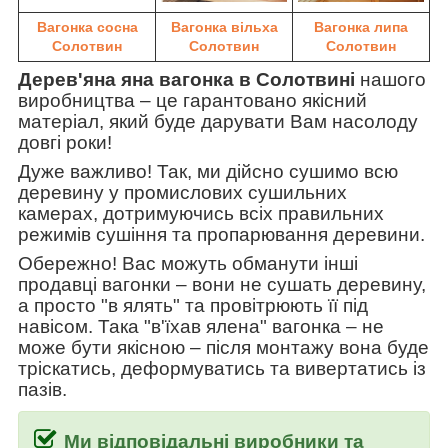
Вагонка сосна
Вагонка вільха
Вагонка липа
Солотвин
Солотвин
Солотвин
Дерев'яна яна вагонка в Солотвині
нашого
виробництва
–
це гарантовано якісний
матеріал, який буде дарувати Вам насолоду
довгі роки!
Дуже важливо! Так, ми дійсно сушимо всю
деревину у промислових сушильних
камерах, дотримуючись всіх правильних
режимів сушіння та пропарювання деревини.
Обережно! Вас можуть обманути інші
продавці вагонки
–
вони не сушать деревину,
а просто "в ялять" та провітрюють її під
навісом. Така
"в'їхав ялена" вагонка
–
не
може бути якісною
–
після монтажу вона буде
тріскатись, деформуватись та вивертатись із
пазів.
Ми відповідальні виробники та