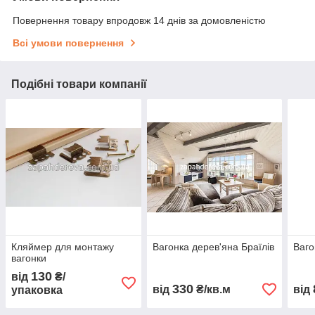
Повернення товару впродовж 14 днів за домовленістю
Всі умови повернення
Подібні товари компанії
Кляймер для монтажу
Вагонка дерев'яна Браїлів
Ваго
вагонки
130
від
₴/
330
від
₴/кв.м
від
упаковка