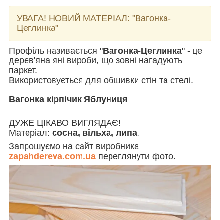
УВАГА! НОВИЙ МАТЕРІАЛ:
"Вагонка-
Цеглинка"
Профіль називається "
Вагонка-Цеглинка
" - це
дерев'яна яні вироби, що зовні нагадують
паркет.
Використовується для обшивки стін та стелі.
Вагонка кірпічик Яблуниця
ДУЖЕ ЦІКАВО ВИГЛЯДАЄ!
Матеріал:
сосна, вільха, липа
.
Запрошуємо на сайт виробника
zapahdereva.com.ua
переглянути фото.