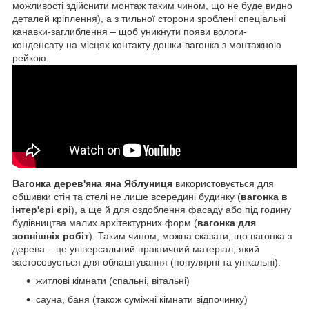
можливості здійснити монтаж таким чином, що не буде видно
деталей кріплення), а з тильної сторони зроблені спеціальні
канавки-заглиблення – щоб уникнути появи вологи-
конденсату на місцях контакту дошки-вагонка з монтажною
рейкою.
Вагонка дерев'яна яна Яблуниця
використовується для
обшивки стін та стелі не лише всередині будинку (
вагонка в
інтер'єрі єрі
), а ще й для оздоблення фасаду або під годину
будівництва малих архітектурних форм (
вагонка для
зовнішніх робіт
). Таким чином, можна сказати, що вагонка з
дерева – це універсальний практичний матеріал, який
застосовується для облаштування (популярні та унікальні):
житлові кімнати (спальні, вітальні)
сауна, баня (також суміжні кімнати відпочинку)