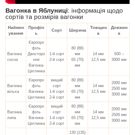
Вагонка в Яблуниці
:
інформація щодо
сортів та розмірів вагонки
Наймен
Профіл
Товщин
Довжин
Сорт
Ширина
ування
ь
а
а
Європро
філь
80 (88)
Вагонка
Двосторо
1-й сорт
мм
14 мм
500 --
сосна
ння
2-й сорт
65 (70)
12,5 мм
3000 мм
Вагонка-
мм
Цеглинка
Європро
вищий
80 (88)
2000 мм
Вагонка
філь
сорт
мм
14 мм
2500 мм
вільха
Вагонка-
1-й сорт
65 (70)
12,5 мм
3000 мм
Цеглинка
2-й сорт
мм
Європро
вищий
80 (88)
2000 мм
Вагонка
філь
сорт
мм
14 мм
2500 мм
липа
Вагонка-
1-й сорт
65 (70)
12,5 мм
3000 мм
Цеглинка
2-й сорт
мм
130 (135)