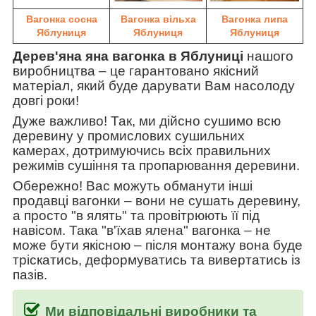
Вагонка сосна
Вагонка вільха
Вагонка липа
Яблуниця
Яблуниця
Яблуниця
Дерев'яна яна вагонка в Яблуниці
нашого
виробництва
–
це гарантовано якісний
матеріал, який буде дарувати Вам насолоду
довгі роки!
Дуже важливо! Так, ми дійсно сушимо всю
деревину у промислових сушильних
камерах, дотримуючись всіх правильних
режимів сушіння та пропарювання деревини.
Обережно! Вас можуть обманути інші
продавці вагонки
–
вони не сушать деревину,
а просто "в ялять" та провітрюють її під
навісом. Така
"в'їхав ялена" вагонка
–
не
може бути якісною
–
після монтажу вона буде
тріскатись, деформуватись та вивертатись із
пазів.
Ми відповідальні виробники та