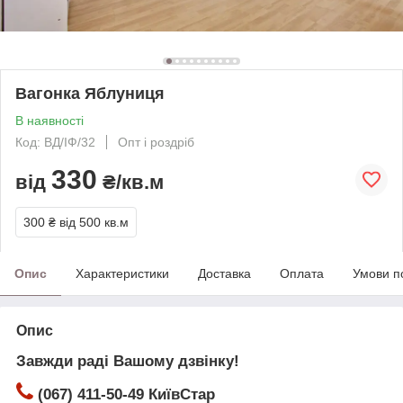
Вагонка Яблуниця
В наявності
Код: ВД/ІФ/32
Опт і роздріб
330
від
₴/кв.м
300 ₴
від 500 кв.м
Опис
Характеристики
Доставка
Оплата
Умови п
Опис
Завжди раді Вашому дзвінку!
(067) 411-50-49 КиївСтар