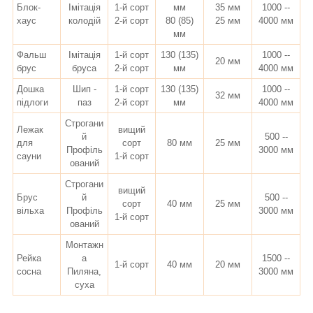
Блок-
Імітація
1-й сорт
мм
35 мм
1000 --
хаус
колодій
2-й сорт
80 (85)
25 мм
4000 мм
мм
Фальш
Імітація
1-й сорт
130 (135)
1000 --
20 мм
брус
бруса
2-й сорт
мм
4000 мм
Дошка
Шип -
1-й сорт
130 (135)
1000 --
32 мм
підлоги
паз
2-й сорт
мм
4000 мм
Строгани
Лежак
вищий
й
500 --
для
сорт
80 мм
25 мм
Профіль
3000 мм
сауни
1-й сорт
ований
Строгани
вищий
Брус
й
500 --
сорт
40 мм
25 мм
вільха
Профіль
3000 мм
1-й сорт
ований
Монтажн
Рейка
а
1500 --
1-й сорт
40 мм
20 мм
сосна
Пиляна,
3000 мм
суха