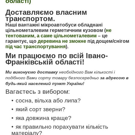
області)
Доставляємо власним
транспортом.
Наші вантажні мікроавтобуси обладнані
цільнометалевим герметичним кузовом (
не
тентованим, а саме цільнометалевим
–
це
гарантує, що
деревина не змокне
під дощем/снігом
під час транспортування
).
Ми працюємо по всій Івано-
Франківській області!
Ми виконуємо доставку
необхідного Вам кількості і
подібного Вами сорту товару безпосередньо
за адресою в
будь-який населений пункт України!
Вагаєтесь з вибором:
сосна, вільха або липа?
який сорт зверни?
яка довжина краще?
як правильно порахувати кількість
матеріалу?