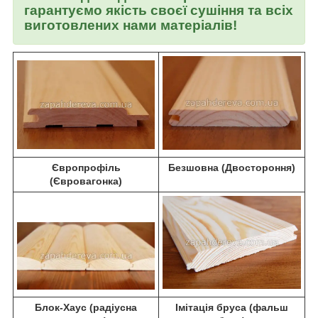
гарантуємо якість своєї сушіння та всіх
виготовлених нами матеріалів!
Європрофіль
Безшовна (Двостороння)
(Євровагонка)
Блок-Хаус (радіусна
Імітація бруса (фальш