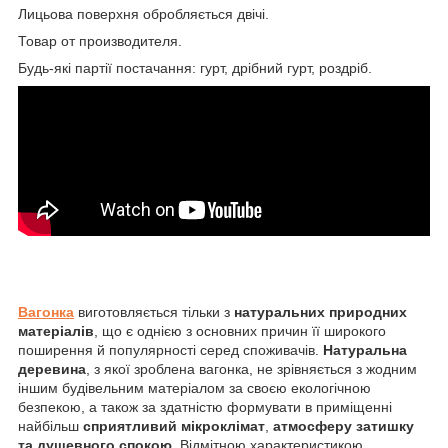
Лицьова поверхня обробляється двічі.
Товар от производителя.
Будь-які партії постачання: гурт, дрібний гурт, роздріб.
Вагонка
виготовляється тільки з
натуральних природних
матеріалів
, що є однією з основних причин її широкого
поширення й популярності серед споживачів.
Натуральна
деревина
, з якої зроблена вагонка, не зрівняється з жодним
іншим будівельним матеріалом за своєю екологічною
безпекою, а також за здатністю формувати в приміщенні
найбільш
сприятливий мікроклімат
,
атмосферу затишку
та душевного спокою
. Відмітною характеристикою