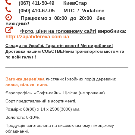
(067) 411-50-49 КиевСтар
(050) 410-67-05 МТС / Vodafone
Працюємо з 08:00 до 20:00 без
вихідних!
Фото, ціни на головному сайті
виробника:
http://zapahdereva.com.ua
Склади по Україні. Гарантія якості! Ми виробники!
Доставка нашим СОБСТВЕНним транспортом містом та
по всій галузі!
___________________________________________________
____________________________________
Вагонка дерев'яна
листяних і хвойних порід деревини:
сосна, вільха, липа
.
Європрофіль. «Софт-лайн». Цілісна (не зрошена).
Сорт представлений в асортименті.
Розміри: 88(80) х 14 х 2500(3000) мм.
Вологість: 8-10%.
Продукція виготовлена на висококласному німецькому
обладнанні.