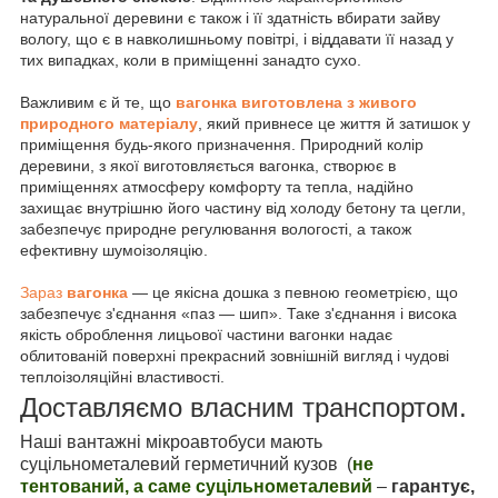
натуральної деревини є також і її здатність вбирати зайву
вологу, що є в навколишньому повітрі, і віддавати її назад у
тих випадках, коли в приміщенні занадто сухо.
Важливим є й те, що
вагонка виготовлена з живого
природного матеріалу
, який привнесе це життя й затишок у
приміщення будь-якого призначення. Природний колір
деревини, з якої виготовляється вагонка, створює в
приміщеннях атмосферу комфорту та тепла, надійно
захищає внутрішню його частину від холоду бетону та цегли,
забезпечує природне регулювання вологості, а також
ефективну шумоізоляцію.
Зараз
вагонка
— це якісна дошка з певною геометрією, що
забезпечує з'єднання «паз — шип». Таке з'єднання і висока
якість оброблення лицьової частини вагонки надає
облитованій поверхні прекрасний зовнішній вигляд і чудові
теплоізоляційні властивості.
Доставляємо власним транспортом.
Наші вантажні мікроавтобуси мають
суцільнометалевий герметичний кузов (
не
тентований, а саме суцільнометалевий
–
гарантує,