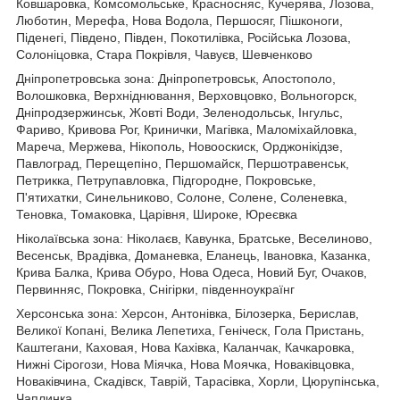
Ковшаровка, Комсомольське, Красносняс, Кучерява, Лозова,
Люботин, Мерефа, Нова Водола, Першосяг, Пішконоги,
Піденегі, Південо, Півден, Покотилівка, Російська Лозова,
Солоніцовка, Стара Покрівля, Чавуєв, Шевченково
Дніпропетровська зона: Дніпропетровськ, Апостополо,
Волошковка, Верхніднювання, Верховцовко, Вольногорск,
Дніпродзержинськ, Жовті Води, Зеленодольськ, Інгульс,
Фариво, Кривова Рог, Кринички, Магівка, Маломіхайловка,
Мареча, Мержева, Нікополь, Новооскиск, Орджонікідзе,
Павлоград, Перещепіно, Першомайск, Першотравенськ,
Петрикка, Петрупавловка, Підгородне, Покровське,
П'ятихатки, Синельниково, Солоне, Солене, Соленевка,
Теновка, Томаковка, Царівня, Широке, Юреєвка
Ніколаївська зона: Ніколаєв, Кавунка, Братське, Веселиново,
Весенськ, Врадівка, Доманевка, Еланець, Івановка, Казанка,
Крива Балка, Крива Обуро, Нова Одеса, Новий Буг, Очаков,
Первинняс, Покровка, Снігірки, південноукраїнг
Херсонська зона: Херсон, Антонівка, Білозерка, Берислав,
Великої Копані, Велика Лепетиха, Геніческ, Гола Пристань,
Каштегани, Каховая, Нова Кахівка, Каланчак, Качкаровка,
Нижні Сірогози, Нова Міячка, Нова Моячка, Новаківцовка,
Новаківчина, Скадівск, Таврій, Тарасівка, Хорли, Цюрупінська,
Чаплинка.