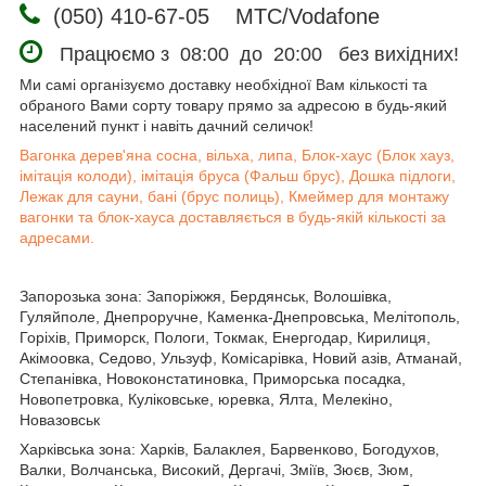
(050) 410-67-05 МТС/Vodafone
Працюємо з 08:00 до 20:00 без вихідних!
Ми самі організуємо доставку необхідної Вам кількості та
обраного Вами сорту товару прямо за адресою в будь-який
населений пункт і навіть дачний селичок!
Вагонка дерев'яна сосна, вільха, липа, Блок-хаус (Блок хауз,
імітація колоди), імітація бруса (Фальш брус), Дошка підлоги,
Лежак для сауни, бані (брус полиць), Кмеймер для монтажу
вагонки та блок-хауса доставляється в будь-якій кількості за
адресами.
Запорозька зона: Запоріжжя, Бердянськ, Волошівка,
Гуляйполе, Днепроручне, Каменка-Днепровська, Мелітополь,
Горіхів, Приморск, Пологи, Токмак, Енергодар, Кирилиця,
Акімоовка, Седово, Ульзуф, Комісарівка, Новий азів, Атманай,
Степанівка, Новоконстатиновка, Приморська посадка,
Новопетровка, Куліковське, юревка, Ялта, Мелекіно,
Новазовськ
Харківська зона: Харків, Балаклея, Барвенково, Богодухов,
Валки, Волчанська, Високий, Дергачі, Зміїв, Зюєв, Зюм,