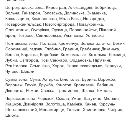
Цегроградська зона: Кировград, Александрія, Бобринець,
Вольна, Гайворон, Головська, Долинська, Знаменка,
Козольщина, Компанеєвка, Мала Віска, Новародка,
Новарохангельськ, Новогоиргорода, Новаукраїнка,
Оленятинка, Оуфрівка, Оржиця, Первиннайськ, Піщаний
Брод, Петрово, Світловодськ, Ульяновка, Устіновка
Полтавська зона: Полтава, Кременчуг, Велика Багачка, Великі
Сорокчинці, ґадзяч, Глобино, Градинг, Гребенчуг, Диканька,
Зеньов, Карлівка, Коробаки, Комсомольск, Котельва, Лохвиця,
Лубни, Світгород, Нові Санжари, Ордановка, Пір'ятинг,
Решітилова, Семенівка, Хорол, Червонозаводське, Чернухи,
Чутово, Шишки
Сумка зона: Суми, Ахтирка, Білопольє, Буринь, Ворожба,
Воронеж, Глухів, Дружба, Конотоп, Кролевець, Лебдина,
Дверцята, Ромни, Свесса, Тростинець, Шістка, Ямпель
Черкаская зона: Черкаси, Смела, Уман, Ватутино, Містіще,
Жашков, Дзвініроля, Золотоша, Камінка, Канев, Корсунь-
Шевченковський, Монастирще, Тальне, Христинова, Чигірин,
Шпола