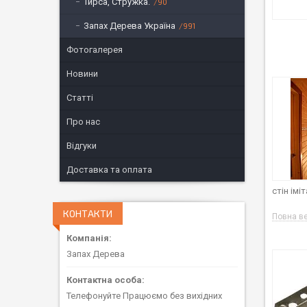
Тирса, Стружка.
90
Запах Дерева Україна
991
Фотогалерея
Новини
Статті
Про нас
Відгуки
Доставка та оплата
стін ім
КОНТАКТИ
Повна ве
Запах Дерева
Телефонуйте Працюємо без вихідних