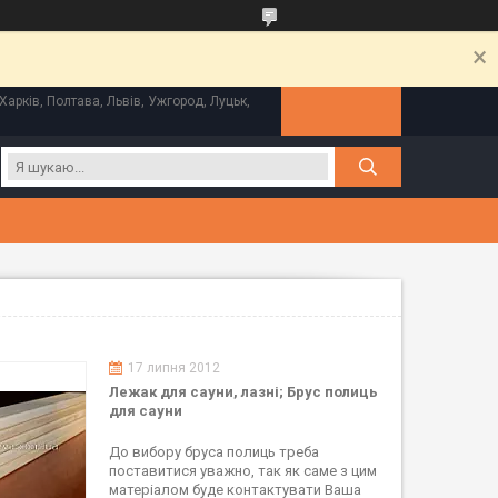
Харків, Полтава, Львів, Ужгород, Луцьк,
17 липня 2012
Лежак для сауни, лазні; Брус полиць
для сауни
До вибору бруса полиць треба
поставитися уважно, так як саме з цим
матеріалом буде контактувати Ваша