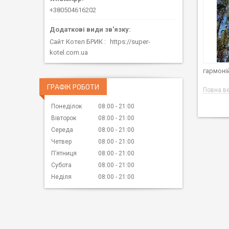
+380504616202
Сайт Котел БРИК
https://super-
kotel.com.ua
гармоні
ГРАФІК РОБОТИ
Повна ве
Понеділок
08:00
21:00
Вівторок
08:00
21:00
Середа
08:00
21:00
Четвер
08:00
21:00
Пʼятниця
08:00
21:00
Субота
08:00
21:00
Неділя
08:00
21:00