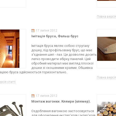
Повна версія
17 липня 2012
Імітація бруса, Фальш брус
Імітація бруса являє собою стругану
дошку, під профільовану брус, що має
з'єднання шип - паз. Це дозволяє досить
легко проводити збірку панелей. Цей
обробний матеріал має вигляд плоскої
дошки зі скошеними краями. Обшивка
ітацією бруса здійснюється горизонтально.
Повна версія
рсія статті
17 липня 2012
Монтаж вагонки. Клямри (клямер).
Оздоблення вагонкою застосовується
для оформлення екстер'єрів і інтер'єрів