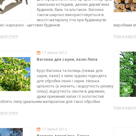
заміських котеджів, дачних дерев'яних
будинків, бань та альтанок. Вагонка
також широко використовується в
якості матеріалу стін при будівництві
х і каркасно - щитових будинків.
виробами а
рсія статті
Повна версія
17 липня 2012
Вагонка для сауни, лазні Липа
Брус Вагонка та полиць (лежак для
сауни, лазні) з липи чудово підходять
для обробки лазні і сауни. Низька
щільність (а значить, і відсутність ризику
опіку), відсутність смоли в деревині,
дуже приємний запах і її золотистий
роблять липу ідеальним матеріалом для такої обробки.
Повна версія
рсія статті
17 липня 2012
Вагонка дерев'яна. Сосна.