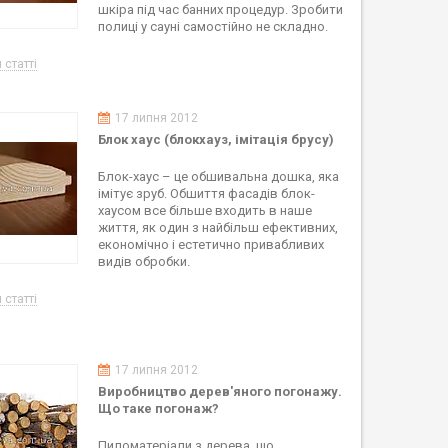
шкіра під час банних процедур. Зробити
полиці у сауні самостійно не складно.
 статті
17 липня 2012
Блок хаус (блокхауз, імітація брусу)
Блок-хаус – це обшивальна дошка, яка
імітує зруб. Обшиття фасадів блок-
хаусом все більше входить в наше
життя, як один з найбільш ефективних,
економічно і естетично привабливих
видів обробки.
 статті
17 липня 2012
Виробництво дерев'яного погонажу.
Що таке погонаж?
Пиломатеріали з дерева, що