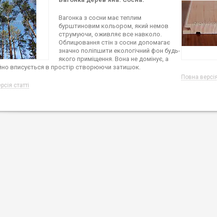
Вагонка з сосни має теплим
бурштиновим кольором, який немов
струмуючи, оживляє все навколо.
Облицювання стін з сосни допомагає
значно поліпшити екологічний фон будь-
якого приміщення. Вона не домінує, а
йно вписується в простір створюючи затишок.
Повна версія
рсія статті