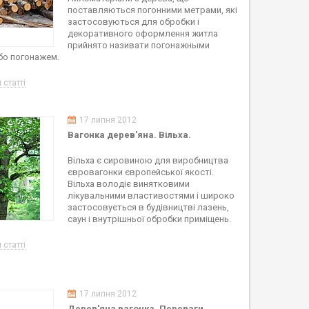
поставляються погонними метрами, які
застосовуються для обробки і
декоративного оформлення житла
прийнято називати погонажными
бо погонажем.
 статті
17 липня 2012
Вагонка дерев'яна. Вільха.
Вільха є сировиною для виробництва
євровагонки європейської якості.
Вільха володіє винятковими
лікувальними властивостями і широко
застосовується в будівництві лазень,
саун і внутрішньої обробки приміщень.
 статті
17 липня 2012
Дерев'яна вагонка. Переваги