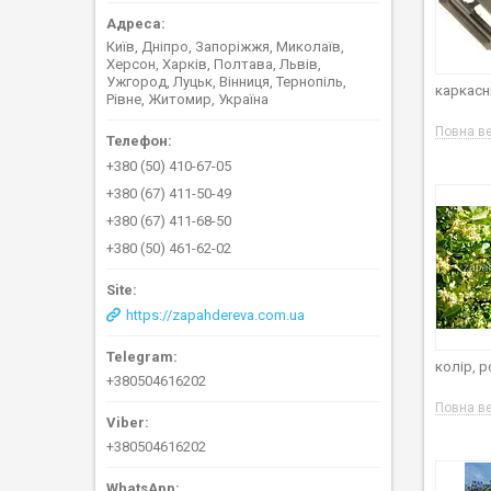
Київ, Дніпро, Запоріжжя, Миколаїв,
Херсон, Харків, Полтава, Львів,
Ужгород, Луцьк, Вінниця, Тернопіль,
каркасни
Рівне, Житомир, Україна
Повна ве
+380 (50) 410-67-05
+380 (67) 411-50-49
+380 (67) 411-68-50
+380 (50) 461-62-02
https://zapahdereva.com.ua
колір, 
+380504616202
Повна ве
+380504616202