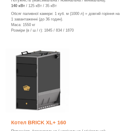
Потужність (максимальна / номінальна / мінімальна):
140 кВт
/ 125 кВт / 35 кВт
Обсяг паливної камери: 1 куб. м (1000 л) = довгий горіння на
1 завантаженні (до 36 годин).
Маса: 1550 кг
Розміри (в / ш / г): 1845 / 834 / 1870
Котел BRICK XL+ 160