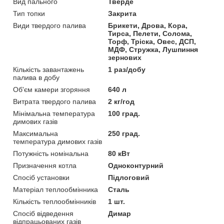
Вид пального
Тверде
Тип топки
Закрита
Види твердого палива
Брикети, Дрова, Кора,
Тирса, Пелети, Солома,
Торф, Тріска, Овес, ДСП,
МДФ, Стружка, Лушпиння
зернових
Кількість завантажень
1 раз/добу
палива в добу
Об'єм камери згоряння
640 л
Витрата твердого палива
2 кг/год
Мінімальна температура
100 град.
димових газів
Максимальна
250 град.
температура димових газів
Потужність номінальна
80 кВт
Призначення котла
Одноконтурний
Спосіб установки
Підлоговий
Матеріал теплообмінника
Сталь
Кількість теплообмінників
1 шт.
Спосіб відведення
Димар
відпрацьованих газів