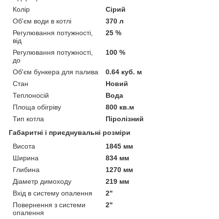
Колір
Сірий
Об'єм води в котлі
370 л
Регулювання потужності,
25 %
від
Регулювання потужності,
100 %
до
Об'єм бункера для палива
0.64 куб. м
Стан
Новий
Теплоносій
Вода
Площа обігріву
800 кв.м
Тип котла
Піролізний
Габаритні і приєднувальні розміри
Висота
1845 мм
Ширина
834 мм
Глибина
1270 мм
Діаметр димоходу
219 мм
Вхід в систему опалення
2"
Повернення з системи
2"
опалення