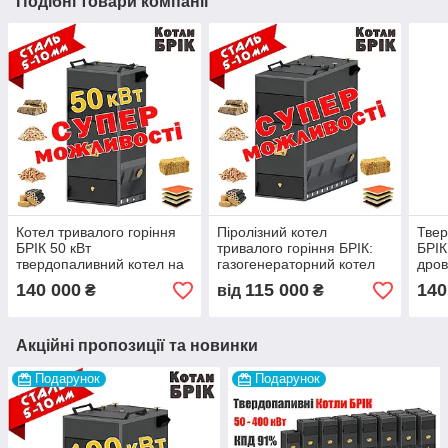
Подібні товари компанії
Котел тривалого горіння
Піролізний котел
Твер
БРІК 50 кВт
тривалого горіння БРІК:
БРІК
твердопаливний котел на
газогенераторний котел
дров
дровах, щепі, тирсі
на дровах, тріску, тирсі,
Піро
140 000
115 000
140
₴
від
₴
піролізний котел
пелетах, соломі
трив
Акційні пропозиції та новинки
Подарунок
Подарунок