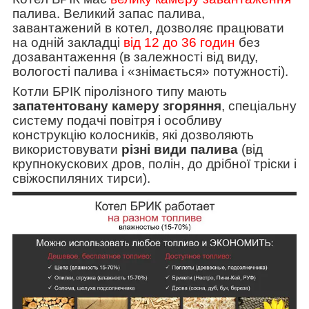
палива. Великий запас палива,
завантажений в котел, дозволяє працювати
на одній закладці
від 12 до 36 годин
без
дозавантаження (в залежності від виду,
вологості палива і «знімається» потужності).
Котли БРІК піролізного типу мають
запатентовану камеру згоряння
, спеціальну
систему подачі повітря і особливу
конструкцію колосників, які дозволяють
використовувати
різні види палива
(від
крупнокускових дров, полін, до дрібної тріски і
свіжоспиляних тирси).