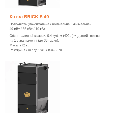
Котел BRICK S 40
Потужність (максимальна / номінальна / мінімальна):
40 кВт
/ 36 кВт / 10 кВт
Обсяг паливної камери: 0,4 куб. м (400 л) = довгий горіння
на 1 завантаженні (до 36 годин).
Маса: 772 кг.
Розміри (в / ш / г): 1845 / 834 / 870