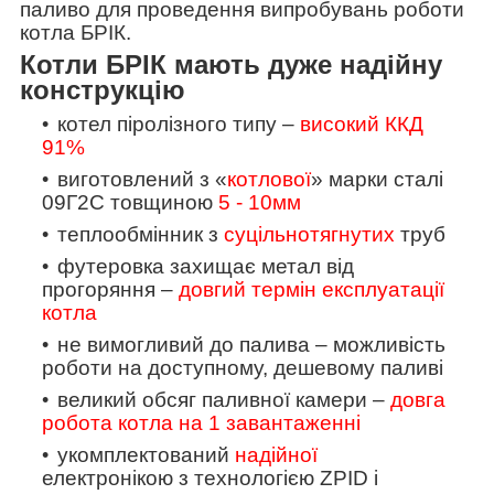
паливо для проведення випробувань роботи
котла БРІК.
Котли БРІК мають дуже надійну
конструкцію
котел піролізного типу –
високий ККД
91%
виготовлений з «
котлової
» марки сталі
09Г2С товщиною
5 - 10мм
теплообмінник з
суцільнотягнутих
труб
футеровка
захищає метал від
прогоряння –
довгий термін експлуатації
котла
не вимогливий до палива – можливість
роботи на доступному, дешевому паливі
великий обсяг паливної камери –
довга
робота котла на 1 завантаженні
укомплектований
надійної
електронікою з технологією
ZPID
і