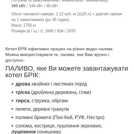
Потужність (максимальна / номінальна / мінімальна):
160 кВт
/ 144 кВт / 40 кВт
Обсяг паливної камери: 1,12 куб. м (1120 л) = довгий горіння
на 1 завантаженні (до 36 годин).
Маса: 1750 кг
Розміри (в / ш / г): 1845 / 834 / 2070
Котел БРІК ефективно працює на різних видах палива.
Можна використовувати те, паливо, яке Вам зручно і
доступно.
ПАЛИВО, яке Ви можете завантажувати
котел БРІК:
дрова
хвойних і листяних порід
тріска
(дроблена деревина, гілки)
тирса
, стружка, обрізки
пелети, деревні гранули
паливні брикети (Піні-Кей, РУФ, Нестро)
солома, костриця, лушпиння зернових,
лушпиння
соняшнику