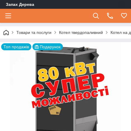
Запах Дерева
Товари та послуги
Котел твердопаливний
Котел на д
Топ продажів
Подарунок