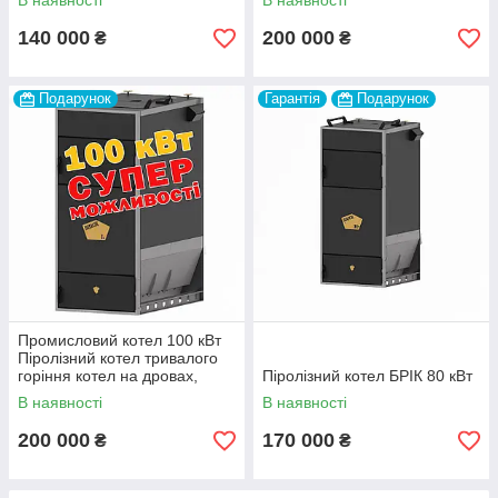
В наявності
В наявності
газогенераторний котел
140 000
200 000
₴
₴
Подарунок
Гарантія
Подарунок
Промисловий котел 100 кВт
Піролізний котел тривалого
горіння котел на дровах,
Піролізний котел БРІК 80 кВт
трісці, тирсі, ДСП
В наявності
В наявності
200 000
170 000
₴
₴