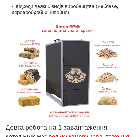
відходи деяких видів виробництва (меблеве,
деревообробне, швейне)
Довга робота на 1 завантаження !
Котел БРІК має
велику камеру завантаження