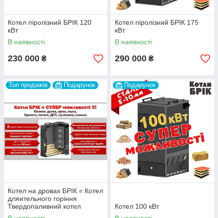
Котел піролізний БРІК 120
Котел піролізний БРІК 175
кВт
кВт
В наявності
В наявності
230 000
290 000
₴
₴
Топ продажів
Подарунок
Подарунок
Котел на дровах БРІК = Котел
дляительного горіння
Твердопаливний котел
Котел 100 кВт
піролізний =